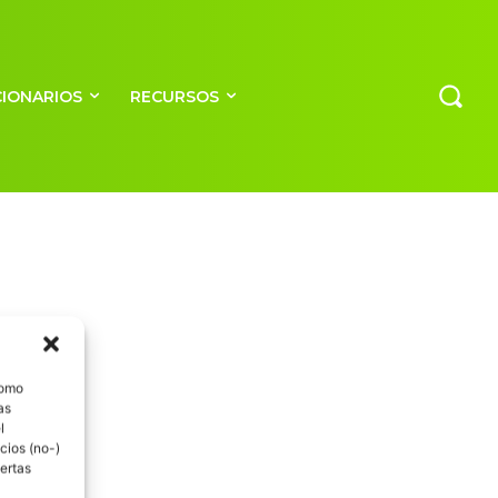
CIONARIOS
RECURSOS
como
as
l
cios (no-)
ertas