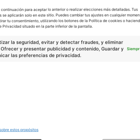
 continuación para aceptar lo anterior o realizar elecciones más detalladas. Tus
s se aplicarán solo en este sitio. Puedes cambiar tus ajustes en cualquier momen
tirar tu consentimiento, utilizando los botones de la Política de cookies o haciend
e Privacidad situado en la parte inferior de la pantalla.
izar la seguridad, evitar y detectar fraudes, y eliminar
, Ofrecer y presentar publicidad y contenido, Guardar y
Siempr
car las preferencias de privacidad.
En Básico
Las formas del relieve y sus características
402252
Números romanos
260231
Ángulos agudo, obtuso, recto y...
257661
En Historia
Las principales características...
525533
sobre estos propósitos
Características de la Revolución...
522322