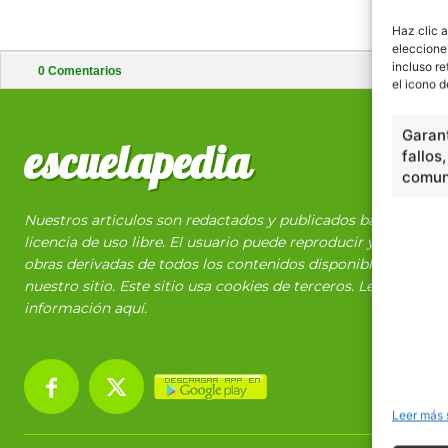
Haz clic a
eleccione
incluso re
0
Comentarios
el icono d
Garant
escuelapedia
fallos
comuni
Nuestros articulos son redactados y publicados bajo
licencia de uso libre. El usuario puede reproducir y hacer
obras derivadas de todos los contenidos disponibles en
nuestro sitio. Este sitio usa cookies de terceros. Lea más
información
aquí
.
Leer más 