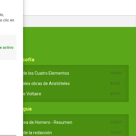
to,
o clic en
e activo
En Filosofía
Teoría de los Cuatro Elementos
149910
Principales obras de Aristóteles
82125
Ideas de Voltaire
80723
En Lengua
La Odisea de Homero - Resumen
233377
Partes de la redacción
107922