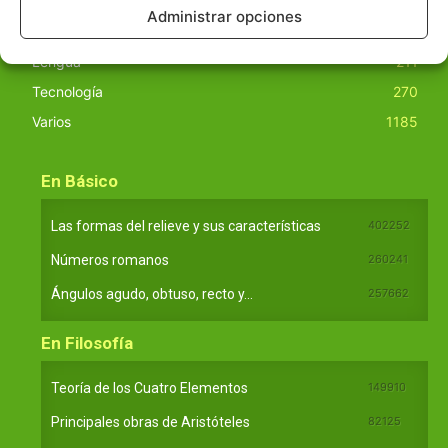
Filosofía
226
Administrar opciones
Historia
1597
Lengua
211
Tecnología
270
Varios
1185
En Básico
Las formas del relieve y sus características
402252
Números romanos
260241
Ángulos agudo, obtuso, recto y...
257662
En Filosofía
Teoría de los Cuatro Elementos
149910
Principales obras de Aristóteles
82125