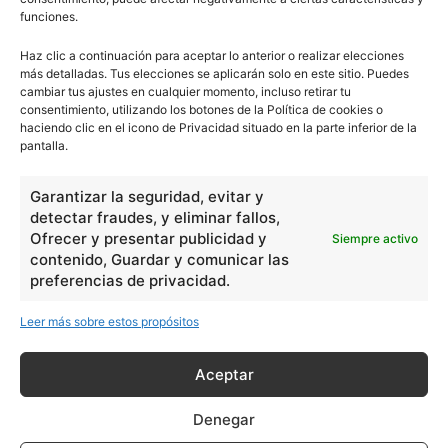
funciones.
0
Comentarios
Haz clic a continuación para aceptar lo anterior o realizar elecciones
más detalladas. Tus elecciones se aplicarán solo en este sitio. Puedes
escuelapedia
cambiar tus ajustes en cualquier momento, incluso retirar tu
consentimiento, utilizando los botones de la Política de cookies o
haciendo clic en el icono de Privacidad situado en la parte inferior de la
Nuestros articulos son redactados y publicados bajo
pantalla.
licencia de uso libre. El usuario puede reproducir y hacer
obras derivadas de todos los contenidos disponibles en
Garantizar la seguridad, evitar y
nuestro sitio. Este sitio usa cookies de terceros. Lea más
detectar fraudes, y eliminar fallos,
información
aquí
.
Ofrecer y presentar publicidad y
Siempre activo
contenido, Guardar y comunicar las
preferencias de privacidad.
Leer más sobre estos propósitos
Aceptar
Básico
1966
Denegar
Ciencias
2072