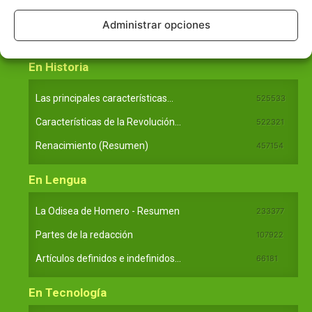
Principales obras de Aristóteles
82125
Administrar opciones
Ideas de Voltaire
80723
En Historia
Las principales características...
525533
Características de la Revolución...
522321
Renacimiento (Resumen)
457154
En Lengua
La Odisea de Homero - Resumen
233377
Partes de la redacción
107922
Artículos definidos e indefinidos...
66181
En Tecnología