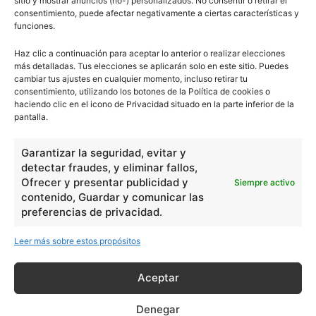
sitio y mostrar anuncios (no-) personalizados. No consentir o retirar el
Ciencias
2072
consentimiento, puede afectar negativamente a ciertas características y
funciones.
Filosofía
226
Historia
1597
Haz clic a continuación para aceptar lo anterior o realizar elecciones
más detalladas. Tus elecciones se aplicarán solo en este sitio. Puedes
Lengua
211
cambiar tus ajustes en cualquier momento, incluso retirar tu
consentimiento, utilizando los botones de la Política de cookies o
Tecnología
270
haciendo clic en el icono de Privacidad situado en la parte inferior de la
Varios
1185
pantalla.
Garantizar la seguridad, evitar y
En Básico
detectar fraudes, y eliminar fallos,
Ofrecer y presentar publicidad y
Siempre activo
Las formas del relieve y sus características
402252
contenido, Guardar y comunicar las
preferencias de privacidad.
Números romanos
260229
Ángulos agudo, obtuso, recto y...
257661
Leer más sobre estos propósitos
En Filosofía
Aceptar
Teoría de los Cuatro Elementos
149910
Denegar