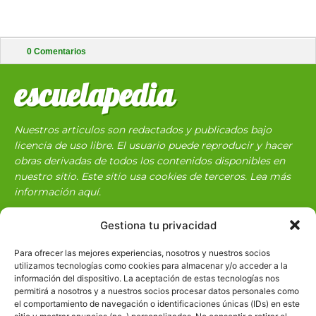
0
Comentarios
escuelapedia
Nuestros articulos son redactados y publicados bajo
licencia de uso libre. El usuario puede reproducir y hacer
obras derivadas de todos los contenidos disponibles en
nuestro sitio. Este sitio usa cookies de terceros. Lea más
información
aquí
.
Gestiona tu privacidad
Para ofrecer las mejores experiencias, nosotros y nuestros socios
utilizamos tecnologías como cookies para almacenar y/o acceder a la
información del dispositivo. La aceptación de estas tecnologías nos
permitirá a nosotros y a nuestros socios procesar datos personales como
Básico
1966
el comportamiento de navegación o identificaciones únicas (IDs) en este