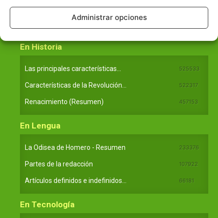
Principales obras de Aristóteles
82125
Administrar opciones
Ideas de Voltaire
80723
En Historia
Las principales características...
525533
Características de la Revolución...
522317
Renacimiento (Resumen)
457153
En Lengua
La Odisea de Homero - Resumen
233376
Partes de la redacción
107922
Artículos definidos e indefinidos...
66181
En Tecnología