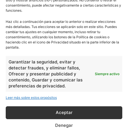
sitio y mostrar anuncios (no-) personalizados. No consentir o retirar el
Ciencias
2072
consentimiento, puede afectar negativamente a ciertas características y
funciones.
Filosofía
226
Historia
1597
Haz clic a continuación para aceptar lo anterior o realizar elecciones
más detalladas. Tus elecciones se aplicarán solo en este sitio. Puedes
Lengua
211
cambiar tus ajustes en cualquier momento, incluso retirar tu
consentimiento, utilizando los botones de la Política de cookies o
Tecnología
270
haciendo clic en el icono de Privacidad situado en la parte inferior de la
Varios
1185
pantalla.
Garantizar la seguridad, evitar y
En Básico
detectar fraudes, y eliminar fallos,
Ofrecer y presentar publicidad y
Siempre activo
Las formas del relieve y sus características
402251
contenido, Guardar y comunicar las
preferencias de privacidad.
Números romanos
260223
Ángulos agudo, obtuso, recto y...
257660
Leer más sobre estos propósitos
En Filosofía
Aceptar
Teoría de los Cuatro Elementos
149909
Denegar