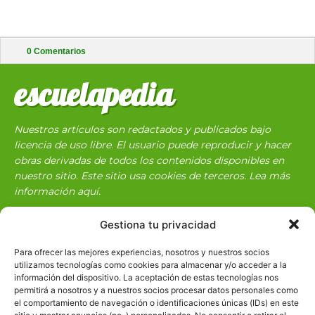
0
Comentarios
escuelapedia
Nuestros articulos son redactados y publicados bajo
licencia de uso libre. El usuario puede reproducir y hacer
obras derivadas de todos los contenidos disponibles en
nuestro sitio. Este sitio usa cookies de terceros. Lea más
información
aquí
.
Gestiona tu privacidad
Para ofrecer las mejores experiencias, nosotros y nuestros socios
utilizamos tecnologías como cookies para almacenar y/o acceder a la
información del dispositivo. La aceptación de estas tecnologías nos
permitirá a nosotros y a nuestros socios procesar datos personales como
Básico
1966
el comportamiento de navegación o identificaciones únicas (IDs) en este