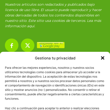
Nuestros articulos son redactados y publicados bajo
licencia de uso libre. El usuario puede reproducir y hacer
obras derivadas de todos los contenidos disponibles en
nuestro sitio. Este sitio usa cookies de terceros. Lea más
información
aquí
.
Gestiona tu privacidad
Básico
1966
Para ofrecer las mejores experiencias, nosotros y nuestros socios
Ciencias
2072
utilizamos tecnologías como cookies para almacenar y/o acceder a la
información del dispositivo. La aceptación de estas tecnologías nos
Filosofía
226
permitirá a nosotros y a nuestros socios procesar datos personales como
el comportamiento de navegación o identificaciones únicas (IDs) en este
Historia
1597
sitio y mostrar anuncios (no-) personalizados. No consentir o retirar el
Lengua
211
consentimiento, puede afectar negativamente a ciertas características y
funciones.
Tecnología
270
Haz clic a continuación para aceptar lo anterior o realizar elecciones
Varios
1185