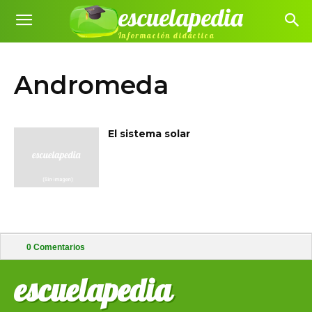
escuelapedia
Información didáctica
Andromeda
El sistema solar
0
Comentarios
escuelapedia