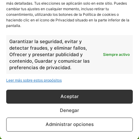
más detalladas. Tus elecciones se aplicarán solo en este sitio. Puedes
cambiar tus ajustes en cualquier momento, incluso retirar tu
consentimiento, utilizando los botones de la Política de cookies o
En Básico
haciendo clic en el icono de Privacidad situado en la parte inferior de la
pantalla.
Las formas del relieve y sus características
402252
Garantizar la seguridad, evitar y
Números romanos
260228
detectar fraudes, y eliminar fallos,
Ángulos agudo, obtuso, recto y...
257661
Ofrecer y presentar publicidad y
Siempre activo
contenido, Guardar y comunicar las
En Filosofía
preferencias de privacidad.
Leer más sobre estos propósitos
Teoría de los Cuatro Elementos
149910
Principales obras de Aristóteles
82125
Aceptar
Ideas de Voltaire
80723
Denegar
En Historia
Administrar opciones
Las principales características...
525533