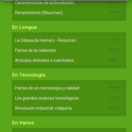
Características de la Revolución...
522321
Renacimiento (Resumen)
457154
En Lengua
La Odisea de Homero - Resumen
233377
Partes de la redacción
107922
Artículos definidos e indefinidos...
66181
En Tecnología
Partes de un microscopio y calidad...
369765
Los grandes avances tecnológicos...
272923
Revolución industrial: máquina...
162459
En Varios