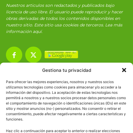
Nuestros articulos son redactados y publicados bajo
licencia de uso libre. El usuario puede reproducir y hacer
obras derivadas de todos los contenidos disponibles en
nuestro sitio. Este sitio usa cookies de terceros. Lea más
información
aquí
.
Gestiona tu privacidad
Básico
1966
Para ofrecer las mejores experiencias, nosotros y nuestros socios
Ciencias
2072
utilizamos tecnologías como cookies para almacenar y/o acceder a la
información del dispositivo. La aceptación de estas tecnologías nos
Filosofía
226
permitirá a nosotros y a nuestros socios procesar datos personales como
el comportamiento de navegación o identificaciones únicas (IDs) en este
Historia
1597
sitio y mostrar anuncios (no-) personalizados. No consentir o retirar el
Lengua
211
consentimiento, puede afectar negativamente a ciertas características y
funciones.
Tecnología
270
Haz clic a continuación para aceptar lo anterior o realizar elecciones
Varios
1185