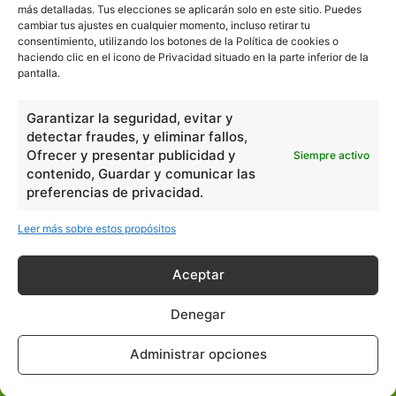
más detalladas. Tus elecciones se aplicarán solo en este sitio. Puedes
cambiar tus ajustes en cualquier momento, incluso retirar tu
consentimiento, utilizando los botones de la Política de cookies o
En Básico
haciendo clic en el icono de Privacidad situado en la parte inferior de la
pantalla.
Las formas del relieve y sus características
402252
Garantizar la seguridad, evitar y
Números romanos
260241
detectar fraudes, y eliminar fallos,
Ángulos agudo, obtuso, recto y...
257662
Ofrecer y presentar publicidad y
Siempre activo
contenido, Guardar y comunicar las
En Filosofía
preferencias de privacidad.
Leer más sobre estos propósitos
Teoría de los Cuatro Elementos
149910
Principales obras de Aristóteles
82125
Aceptar
Ideas de Voltaire
80725
Denegar
En Historia
Administrar opciones
Las principales características...
525533