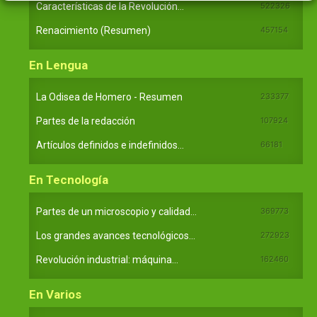
Características de la Revolución...
522326
Renacimiento (Resumen)
457154
En Lengua
La Odisea de Homero - Resumen
233377
Partes de la redacción
107924
Artículos definidos e indefinidos...
66181
En Tecnología
Partes de un microscopio y calidad...
369773
Los grandes avances tecnológicos...
272923
Revolución industrial: máquina...
162460
En Varios