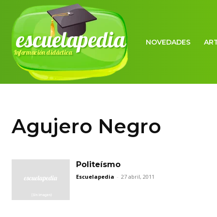
escuelapedia
NOVEDADES
AR
Información didáctica
Agujero Negro
Politeísmo
Escuelapedia
-
27 abril, 2011