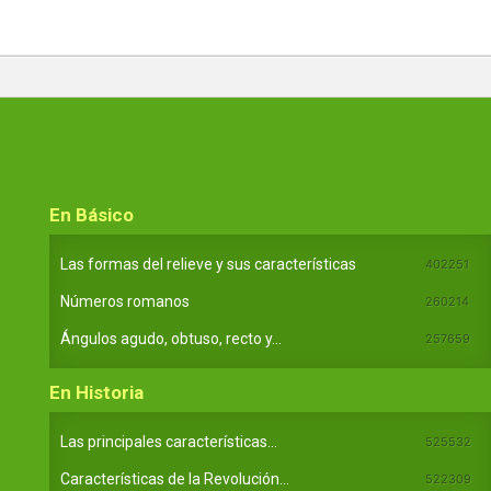
En Básico
Las formas del relieve y sus características
402251
Números romanos
260214
Ángulos agudo, obtuso, recto y...
257659
En Historia
Las principales características...
525532
Características de la Revolución...
522309