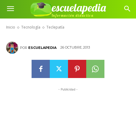
escuelapedia
Información didáctica
Teclepatía
Inicio
Tecnología
Teclepatía
26 OCTUBRE, 2013
POR
ESCUELAPEDIA
- Publicidad -