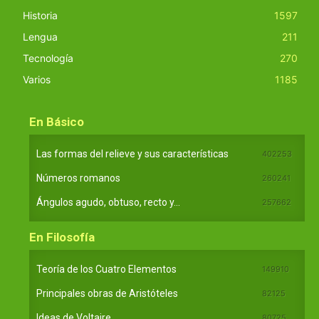
Historia
1597
Lengua
211
Tecnología
270
Varios
1185
En Básico
Las formas del relieve y sus características
402253
Números romanos
260241
Ángulos agudo, obtuso, recto y...
257662
En Filosofía
Teoría de los Cuatro Elementos
149910
Principales obras de Aristóteles
82125
Ideas de Voltaire
80725