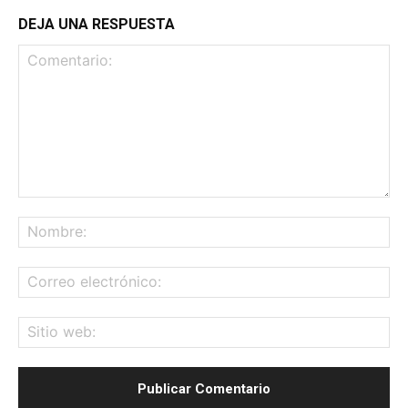
DEJA UNA RESPUESTA
Comentario:
No
Co
ele
Sit
we