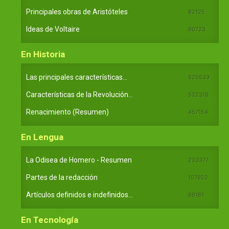
Principales obras de Aristóteles
82125
Ideas de Voltaire
80723
En Historia
Las principales características...
525533
Características de la Revolución...
522318
Renacimiento (Resumen)
457154
En Lengua
La Odisea de Homero - Resumen
233377
Partes de la redacción
107922
Artículos definidos e indefinidos...
66181
En Tecnología