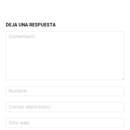
DEJA UNA RESPUESTA
Comentario:
No
Co
ele
Sit
we