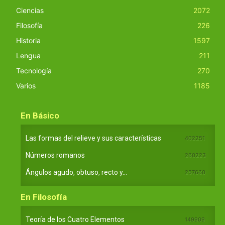
Ciencias
2072
Filosofía
226
Historia
1597
Lengua
211
Tecnología
270
Varios
1185
En Básico
Las formas del relieve y sus características
402251
Números romanos
260223
Ángulos agudo, obtuso, recto y...
257660
En Filosofía
Teoría de los Cuatro Elementos
149909