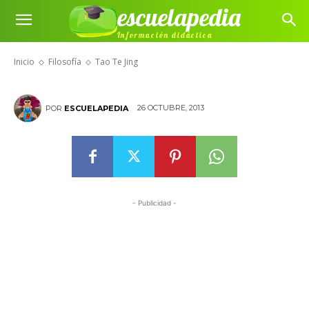
escuelapedia
Información didáctica
Tao Te Jing
Inicio
Filosofía
Tao Te Jing
26 OCTUBRE, 2013
POR
ESCUELAPEDIA
- Publicidad -