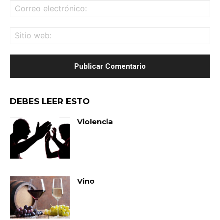
Co
ele
Sit
we
DEBES LEER ESTO
Violencia
Vino