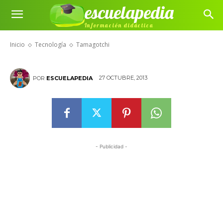
escuelapedia
Información didáctica
Tamagotchi
Inicio
Tecnología
Tamagotchi
27 OCTUBRE, 2013
POR
ESCUELAPEDIA
- Publicidad -