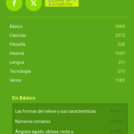
Básico
1966
Ciencias
2072
Filosofía
226
Historia
1597
Lengua
211
Tecnología
270
Varios
1185
En Básico
Las formas del relieve y sus características
402251
Números romanos
260226
Ángulos agudo, obtuso, recto y...
257660