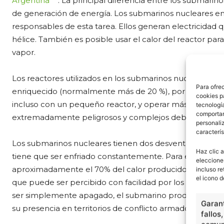
Argentina
. La principal diferencia entre los submari
de generación de energía. Los submarinos nucleares em
responsables de esta tarea. Ellos generan electricidad 
hélice. También es posible usar el calor del reactor par
vapor.
Los reactores utilizados en los submarinos nucleares t
Para ofre
enriquecido (normalmente más de 20 %), por lo que pu
cookies p
incluso con un pequeño reactor, y operar más tiempo si
tecnologí
comportam
extremadamente peligrosos y complejos debido a la nat
personaliz
caracterís
Los submarinos nucleares tienen dos desventajas notabl
Haz clic a
tiene que ser enfriado constantemente. Para este fin, e
eleccione
aproximadamente el 70% del calor producido por el reac
incluso re
el icono d
que puede ser percibido con facilidad por los escánere
ser simplemente apagado, el submarino produce un so
Garant
su presencia en territorios de conflicto armado.
fallos