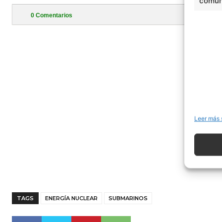
comuni
0
Comentarios
- Publi
Leer más 
TAGS
ENERGÍA NUCLEAR
SUBMARINOS