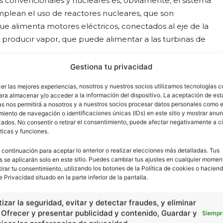
nos convencionales y nucleares es, obviamente, el sistema
plean el uso de reactores nucleares, que son
que alimenta motores eléctricos, conectados al eje de la
a producir vapor, que puede alimentar a las turbinas de
Gestiona tu privacidad
ípicamente utilizan un combustible de uranio altamente
cer las mejores experiencias, nosotros y nuestros socios utilizamos tecnologías 
eden proporcionar una gran cantidad de energía,
ara almacenar y/o acceder a la información del dispositivo. La aceptación de est
n necesidad de las reposiciones, que son
as nos permitirá a nosotros y a nuestros socios procesar datos personales como e
iento de navegación o identificaciones únicas (IDs) en este sitio y mostrar anun
uraleza de los reactores nucleares.
ados. No consentir o retirar el consentimiento, puede afectar negativamente a ci
ticas y funciones.
es. La primera consiste en el hecho de que el reactor
 continuación para aceptar lo anterior o realizar elecciones más detalladas. Tus
l sistema usa el agua del océano real vertiendo
s se aplicarán solo en este sitio. Puedes cambiar tus ajustes en cualquier momen
tor. Esta solución termina dejando un rastro de calor
tirar tu consentimiento, utilizando los botones de la Política de cookies o haciend
e Privacidad situado en la parte inferior de la pantalla.
s térmicos. Además, debido a que el reactor no puede
nido que puede ser detectada por el sonar mostrando
izar la seguridad, evitar y detectar fraudes, y eliminar
, Ofrecer y presentar publicidad y contenido, Guardar y
Siempr