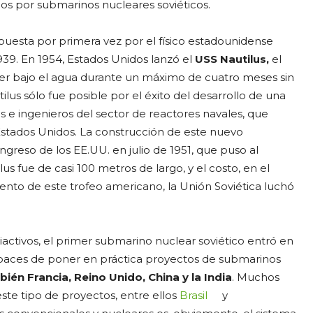
os por submarinos nucleares soviéticos.
uesta por primera vez por el físico estadounidense
1939. En 1954, Estados Unidos lanzó el
USS Nautilus,
el
r bajo el agua durante un máximo de cuatro meses sin
tilus sólo fue posible por el éxito del desarrollo de una
s e ingenieros del sector de reactores navales, que
Estados Unidos. La construcción de este nuevo
greso de los EE.UU. en julio de 1951, que puso al
s fue de casi 100 metros de largo, y el costo, en el
ento de este trofeo americano, la Unión Soviética luchó
iactivos, el primer submarino nuclear soviético entró en
 capaces de poner en práctica proyectos de submarinos
ién Francia, Reino Unido, China y la India
. Muchos
ste tipo de proyectos, entre ellos
Brasil
y