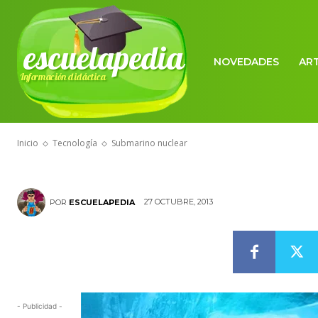
escuelapedia
NOVEDADES
AR
Información didáctica
TECNOLOGÍA
Submarino nu
Inicio
Tecnología
Submarino nuclear
27 OCTUBRE, 2013
POR
ESCUELAPEDIA
- Publicidad -