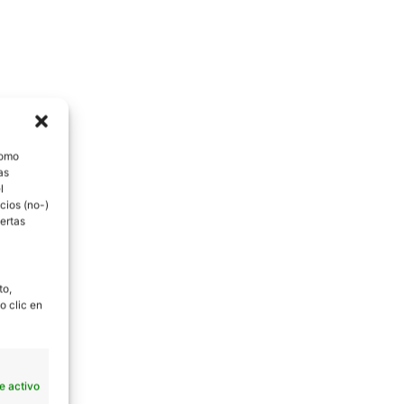
como
as
l
cios (no-)
ertas
to,
o clic en
e activo