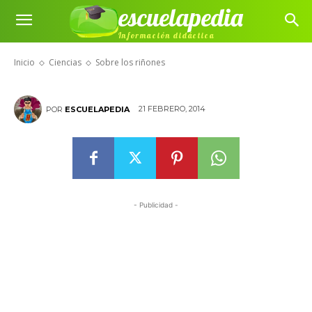
escuelapedia
Información didáctica
Sobre los riñones
Inicio
Ciencias
Sobre los riñones
21 FEBRERO, 2014
POR
ESCUELAPEDIA
- Publicidad -