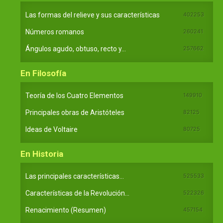
Las formas del relieve y sus características
402253
Números romanos
260241
Ángulos agudo, obtuso, recto y...
257662
En Filosofía
Teoría de los Cuatro Elementos
149910
Principales obras de Aristóteles
82125
Ideas de Voltaire
80725
En Historia
Las principales características...
525533
Características de la Revolución...
522326
Renacimiento (Resumen)
457154