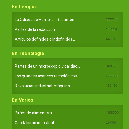
En Lengua
La Odisea de Homero - Resumen
233377
Partes de la redacción
107924
Artículos definidos e indefinidos...
66181
En Tecnología
Partes de un microscopio y calidad...
369773
Los grandes avances tecnológicos...
272923
Revolución industrial: máquina...
162460
En Varios
Pirámide alimenticia
1166390
Capitalismo industrial
284981