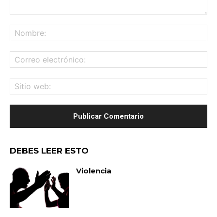
Comentario:
No
Co
ele
Sit
we
DEBES LEER ESTO
Violencia