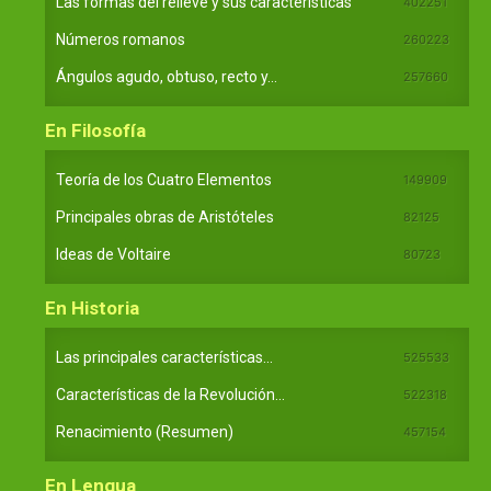
Las formas del relieve y sus características
402251
Números romanos
260223
Ángulos agudo, obtuso, recto y...
257660
En Filosofía
Teoría de los Cuatro Elementos
149909
Principales obras de Aristóteles
82125
Ideas de Voltaire
80723
En Historia
Las principales características...
525533
Características de la Revolución...
522318
Renacimiento (Resumen)
457154
En Lengua