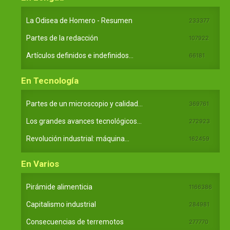
La Odisea de Homero - Resumen
233377
Partes de la redacción
107922
Artículos definidos e indefinidos...
66181
En Tecnología
Partes de un microscopio y calidad...
369761
Los grandes avances tecnológicos...
272923
Revolución industrial: máquina...
162459
En Varios
Pirámide alimenticia
1166386
Capitalismo industrial
284981
Consecuencias de terremotos
277770