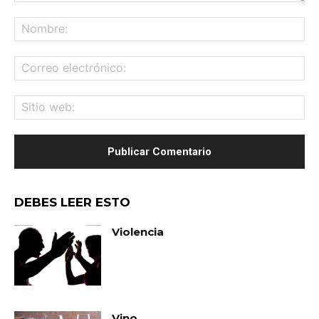
Comentario:
No
Co
ele
Sit
we
DEBES LEER ESTO
Violencia
Vino