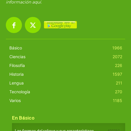
información
aquí
.
Básico
1966
Ciencias
2072
Filosofía
226
Historia
1597
Lengua
211
Tecnología
270
Varios
1185
En Básico
Las formas del relieve y sus características
402252