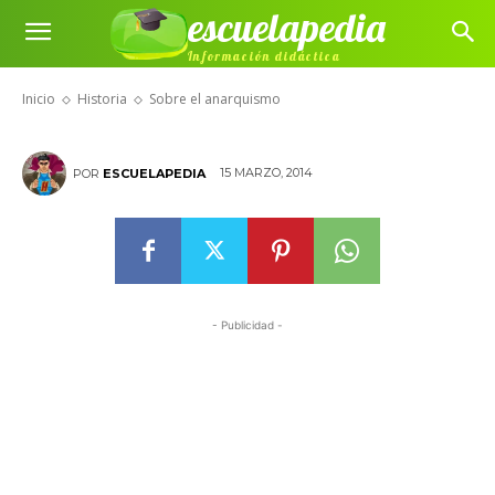
escuelapedia
Información didáctica
Sobre el anarquismo
Inicio
Historia
Sobre el anarquismo
15 MARZO, 2014
POR
ESCUELAPEDIA
- Publicidad -