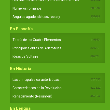
Números romanos
260232
Ángulos agudo, obtuso, recto y...
257661
En Filosofía
Teoría de los Cuatro Elementos
149910
Principales obras de Aristóteles
82125
Ideas de Voltaire
80723
En Historia
Las principales características...
525533
Características de la Revolución...
522322
Renacimiento (Resumen)
457154
En Lengua