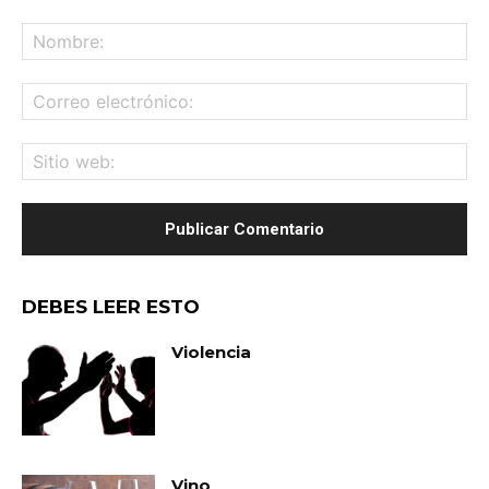
Comentario:
No
Co
ele
Sit
we
DEBES LEER ESTO
Violencia
Vino