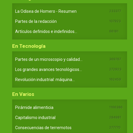
La Odisea de Homero - Resumen
233377
Partes de la redacción
107923
Artículos definidos e indefinidos...
66181
En Tecnología
Partes de un microscopio y calidad...
369767
Los grandes avances tecnológicos...
272923
Revolución industrial: máquina...
162459
En Varios
Pirámide alimenticia
1166386
Capitalismo industrial
284981
Consecuencias de terremotos
277770