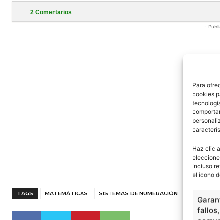
2
Comentarios
- Publi
Para ofre
cookies p
tecnologí
comportam
personaliz
caracterís
Haz clic a
eleccione
incluso re
el icono d
TAGS
MATEMÁTICAS
SISTEMAS DE NUMERACIÓN
Garant
fallos