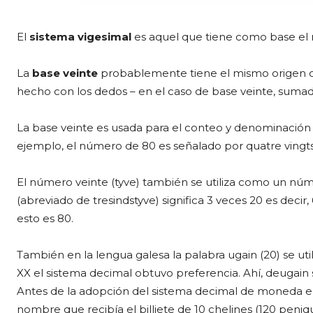
El
sistema vigesimal
es aquel que tiene como base el 
La
base veinte
probablemente tiene el mismo origen com
hecho con los dedos – en el caso de base veinte, sumado
La base veinte es usada para el conteo y denominación 
ejemplo, el número de 80 es señalado por quatre vingts
El número veinte (tyve) también se utiliza como un núm
(abreviado de tresindstyve) significa 3 veces 20 es decir, 6
esto es 80.
También en la lengua galesa la palabra ugain (20) se uti
XX el sistema decimal obtuvo preferencia. Ahí, deugain sig
Antes de la adopción del sistema decimal de moneda en 
nombre que recibía el billiete de 10 chelines (120 peniq