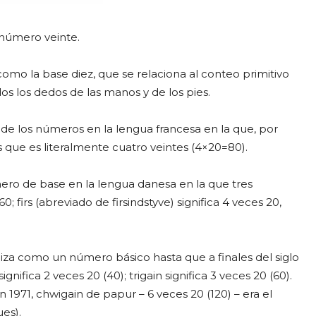
número veinte.
o la base diez, que se relaciona al conteo primitivo
s los dedos de las manos y de los pies.
de los números en la lengua francesa en la que, por
 que es literalmente cuatro veintes (4×20=80).
ero de base en la lengua danesa en la que tres
0; firs (abreviado de firsindstyve) significa 4 veces 20,
liza como un número básico hasta que a finales del siglo
nifica 2 veces 20 (40); trigain significa 3 veces 20 (60).
1971, chwigain de papur – 6 veces 20 (120) – era el
ues).