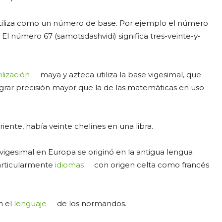
 utiliza como un número de base. Por ejemplo el número
e. El número 67 (samotsdashvidi) significa tres-veinte-y-
vilización
maya y azteca utiliza la base vigesimal, que
í lograr precisión mayor que la de las matemáticas en uso
ente, había veinte chelines en una libra.
igesimal en Europa se originó en la antigua lengua
particularmente
idiomas
con origen celta como francés
n el
lenguaje
de los normandos.