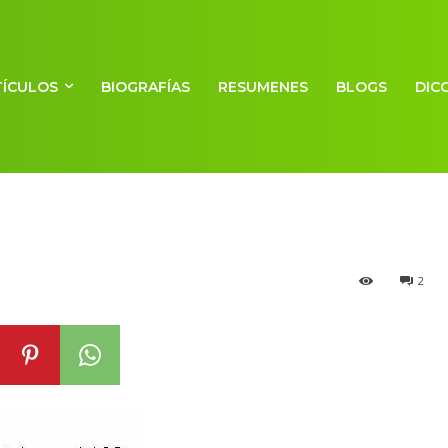
TÍCULOS
BIOGRAFÍAS
RESUMENES
BLOGS
DIC
umeración viges
2