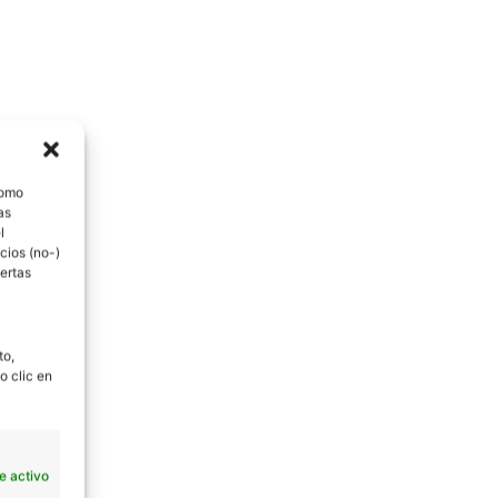
como
as
l
cios (no-)
ertas
to,
o clic en
e activo