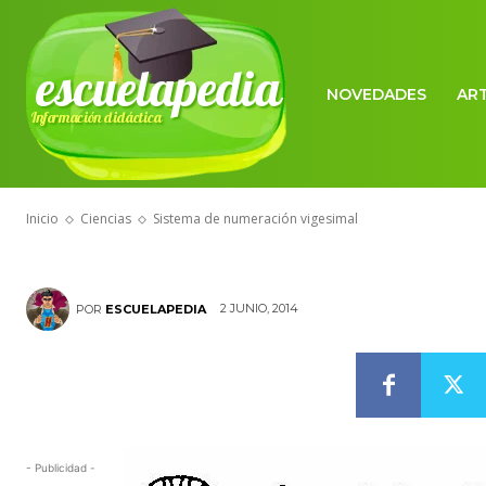
escuelapedia
NOVEDADES
AR
Información didáctica
CIENCIAS
Sistema de n
Inicio
Ciencias
Sistema de numeración vigesimal
2 JUNIO, 2014
POR
ESCUELAPEDIA
- Publicidad -