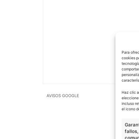
Para ofre
cookies p
tecnologí
comportam
personaliz
caracterís
Haz clic a
AVISOS GOOGLE
eleccione
incluso re
el icono d
Garant
fallos
comuni