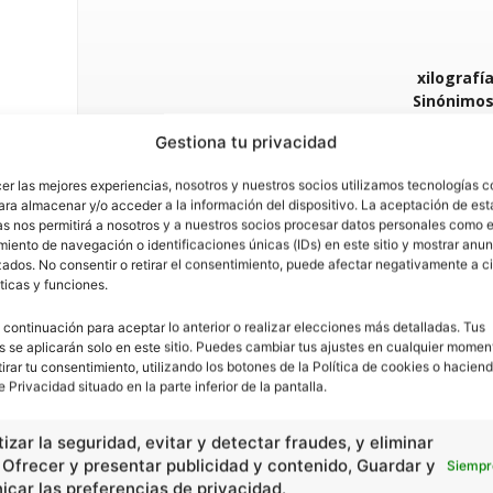
xilografí
Sinónimos
grabado, reprod
Gestiona tu privacidad
0
Comentar
cer las mejores experiencias, nosotros y nuestros socios utilizamos tecnologías 
ara almacenar y/o acceder a la información del dispositivo. La aceptación de est
as nos permitirá a nosotros y a nuestros socios procesar datos personales como e
iento de navegación o identificaciones únicas (IDs) en este sitio y mostrar anun
Ver más sinónimos y
ados. No consentir o retirar el consentimiento, puede afectar negativamente a ci
ticas y funciones.
 continuación para aceptar lo anterior o realizar elecciones más detalladas. Tus
s se aplicarán solo en este sitio. Puedes cambiar tus ajustes en cualquier momen
tirar tu consentimiento, utilizando los botones de la Política de cookies o haciend
e Privacidad situado en la parte inferior de la pantalla.
izar la seguridad, evitar y detectar fraudes, y eliminar
, Ofrecer y presentar publicidad y contenido, Guardar y
Siempr
car las preferencias de privacidad.