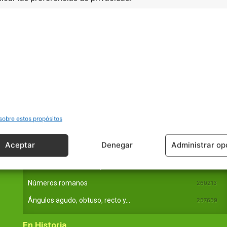
sobre estos propósitos
En Básico
Aceptar
Denegar
Administrar op
Las formas del relieve y sus características
402251
Números romanos
260213
Ángulos agudo, obtuso, recto y...
257659
En Historia