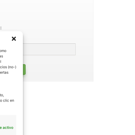
a
:
ucción.
ios
como
as
l
cios (no-)
 antónimos
ertas
to,
o clic en
e activo