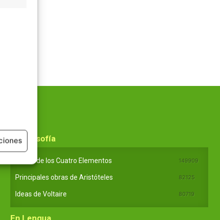
En Filosofía
ciones
Teoría de los Cuatro Elementos
149909
Principales obras de Aristóteles
82125
Ideas de Voltaire
80719
En Lengua