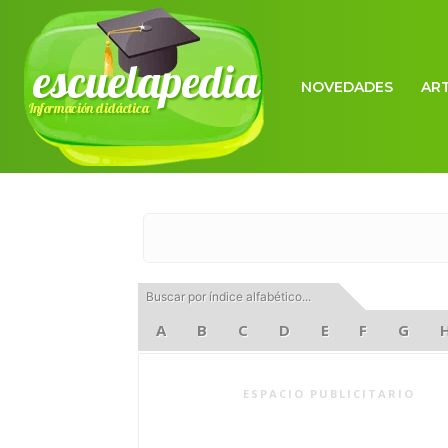
escuelapedia
NOVEDADES
AR
Información didáctica
Buscar por índice alfabético...
A
B
C
D
E
F
G
ESPACIO PUBLICITARIO