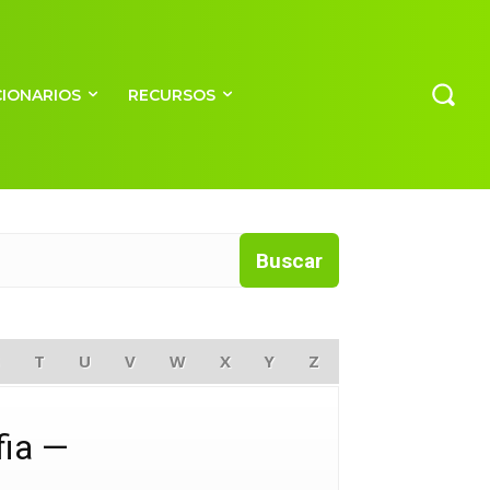
CIONARIOS
RECURSOS
S
T
U
V
W
X
Y
Z
fia