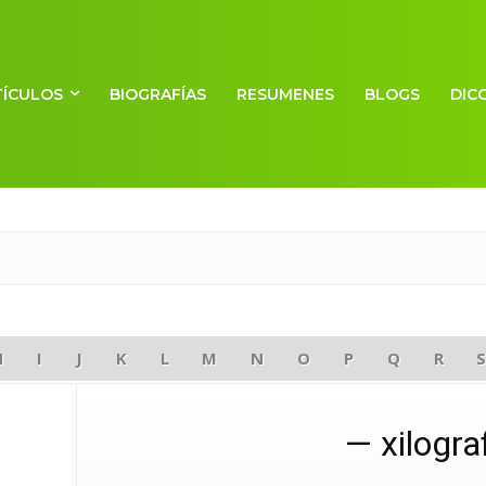
TÍCULOS
BIOGRAFÍAS
RESUMENES
BLOGS
DIC
H
I
J
K
L
M
N
O
P
Q
R
xilogra