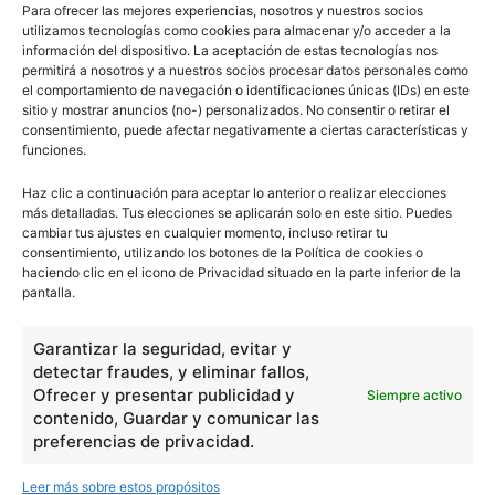
Para ofrecer las mejores experiencias, nosotros y nuestros socios
utilizamos tecnologías como cookies para almacenar y/o acceder a la
información del dispositivo. La aceptación de estas tecnologías nos
permitirá a nosotros y a nuestros socios procesar datos personales como
el comportamiento de navegación o identificaciones únicas (IDs) en este
sitio y mostrar anuncios (no-) personalizados. No consentir o retirar el
consentimiento, puede afectar negativamente a ciertas características y
funciones.
Haz clic a continuación para aceptar lo anterior o realizar elecciones
más detalladas. Tus elecciones se aplicarán solo en este sitio. Puedes
cambiar tus ajustes en cualquier momento, incluso retirar tu
consentimiento, utilizando los botones de la Política de cookies o
haciendo clic en el icono de Privacidad situado en la parte inferior de la
pantalla.
escuelapedia
Garantizar la seguridad, evitar y
detectar fraudes, y eliminar fallos,
Ofrecer y presentar publicidad y
Siempre activo
contenido, Guardar y comunicar las
Nuestros articulos son redactados y publicados bajo
preferencias de privacidad.
licencia de uso libre. El usuario puede reproducir y hacer
obras derivadas de todos los contenidos disponibles en
Leer más sobre estos propósitos