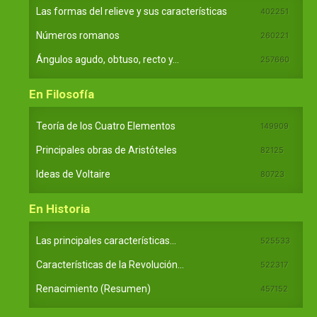
Las formas del relieve y sus características
402251
Números romanos
260221
Ángulos agudo, obtuso, recto y...
257660
En Filosofía
Teoría de los Cuatro Elementos
149909
Principales obras de Aristóteles
82125
Ideas de Voltaire
80723
En Historia
Las principales características...
525533
Características de la Revolución...
522317
Renacimiento (Resumen)
457152