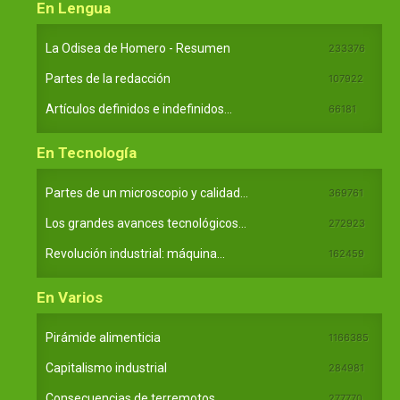
En Lengua
La Odisea de Homero - Resumen
233376
Partes de la redacción
107922
Artículos definidos e indefinidos...
66181
En Tecnología
Partes de un microscopio y calidad...
369761
Los grandes avances tecnológicos...
272923
Revolución industrial: máquina...
162459
En Varios
Pirámide alimenticia
1166385
Capitalismo industrial
284981
Consecuencias de terremotos
277770