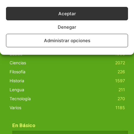
nuestro sitio. Este sitio usa cookies de terceros. Lea más
información
aquí
.
Aceptar
Denegar
Administrar opciones
Básico
1966
Ciencias
2072
Filosofía
226
Historia
1597
Lengua
211
Tecnología
270
Varios
1185
En Básico