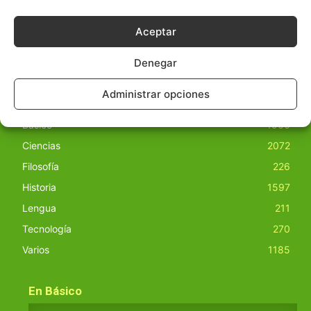
nuestro sitio. Este sitio usa cookies de terceros. Lea más
información
aquí
.
Aceptar
Denegar
Administrar opciones
Básico
1966
Ciencias
2072
Filosofía
226
Historia
1597
Lengua
211
Tecnología
270
Varios
1185
En Básico