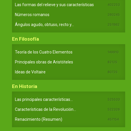
Las formas del relieve y sus características
402253
Números romanos
260245
Ángulos agudo, obtuso, recto y...
257662
En Filosofía
Teoría de los Cuatro Elementos
149910
Principales obras de Aristóteles
82125
Ideas de Voltaire
80725
En Historia
Las principales características...
525533
Características de la Revolución...
522326
Renacimiento (Resumen)
457154