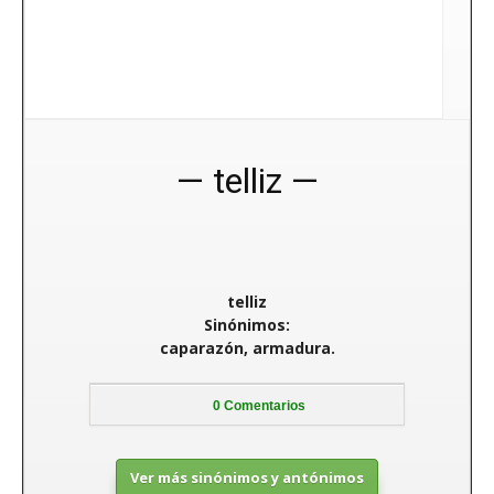
telliz
telliz
Sinónimos:
caparazón, armadura.
0
Comentarios
Ver más sinónimos y antónimos