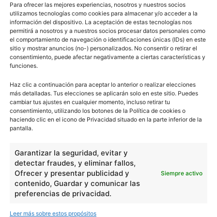
Para ofrecer las mejores experiencias, nosotros y nuestros socios
utilizamos tecnologías como cookies para almacenar y/o acceder a la
información del dispositivo. La aceptación de estas tecnologías nos
permitirá a nosotros y a nuestros socios procesar datos personales como
el comportamiento de navegación o identificaciones únicas (IDs) en este
sitio y mostrar anuncios (no-) personalizados. No consentir o retirar el
consentimiento, puede afectar negativamente a ciertas características y
funciones.
Haz clic a continuación para aceptar lo anterior o realizar elecciones
más detalladas. Tus elecciones se aplicarán solo en este sitio. Puedes
cambiar tus ajustes en cualquier momento, incluso retirar tu
consentimiento, utilizando los botones de la Política de cookies o
haciendo clic en el icono de Privacidad situado en la parte inferior de la
pantalla.
escuelapedia
Garantizar la seguridad, evitar y
detectar fraudes, y eliminar fallos,
Ofrecer y presentar publicidad y
Siempre activo
contenido, Guardar y comunicar las
Nuestros articulos son redactados y publicados bajo
preferencias de privacidad.
licencia de uso libre. El usuario puede reproducir y hacer
obras derivadas de todos los contenidos disponibles en
Leer más sobre estos propósitos