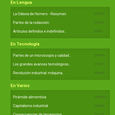
En Lengua
La Odisea de Homero - Resumen
233377
Partes de la redacción
107924
Artículos definidos e indefinidos...
66181
En Tecnología
Partes de un microscopio y calidad...
369776
Los grandes avances tecnológicos...
272923
Revolución industrial: máquina...
162460
En Varios
Pirámide alimenticia
1166390
Capitalismo industrial
284981
Consecuencias de terremotos
277770