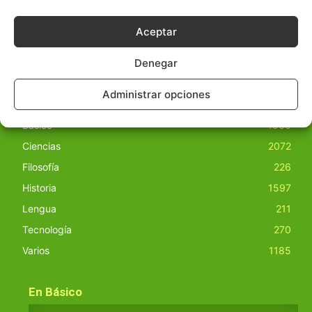
nuestro sitio. Este sitio usa cookies de terceros. Lea más
información
aquí
.
Aceptar
Denegar
Administrar opciones
Básico
1966
Ciencias
2072
Filosofía
226
Historia
1597
Lengua
211
Tecnología
270
Varios
1185
En Básico