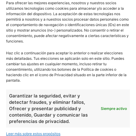
Para ofrecer las mejores experiencias, nosotros y nuestros socios
utilizamos tecnologías como cookies para almacenar y/o acceder a la
información del dispositivo. La aceptación de estas tecnologías nos
permitirá a nosotros y a nuestros socios procesar datos personales como
el comportamiento de navegación o identificaciones únicas (IDs) en este
sitio y mostrar anuncios (no-) personalizados. No consentir o retirar el
consentimiento, puede afectar negativamente a ciertas características y
funciones.
Haz clic a continuación para aceptar lo anterior o realizar elecciones
más detalladas. Tus elecciones se aplicarán solo en este sitio. Puedes
cambiar tus ajustes en cualquier momento, incluso retirar tu
consentimiento, utilizando los botones de la Política de cookies o
haciendo clic en el icono de Privacidad situado en la parte inferior de la
pantalla.
escuelapedia
Garantizar la seguridad, evitar y
detectar fraudes, y eliminar fallos,
Ofrecer y presentar publicidad y
Siempre activo
contenido, Guardar y comunicar las
Nuestros articulos son redactados y publicados bajo
preferencias de privacidad.
licencia de uso libre. El usuario puede reproducir y hacer
obras derivadas de todos los contenidos disponibles en
Leer más sobre estos propósitos