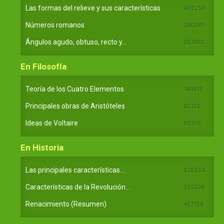
Las formas del relieve y sus características
402253
Números romanos
260241
Ángulos agudo, obtuso, recto y...
257662
En Filosofía
Teoría de los Cuatro Elementos
149910
Principales obras de Aristóteles
82125
Ideas de Voltaire
80725
En Historia
Las principales características...
525533
Características de la Revolución...
522326
Renacimiento (Resumen)
457154