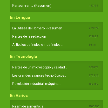
Renacimiento (Resumen)
457154
En Lengua
La Odisea de Homero - Resumen
233377
Partes de la redacción
107924
Artículos definidos e indefinidos...
66181
En Tecnología
Partes de un microscopio y calidad...
369773
Los grandes avances tecnológicos...
272923
Revolución industrial: máquina...
162460
En Varios
Pirámide alimenticia
1166390