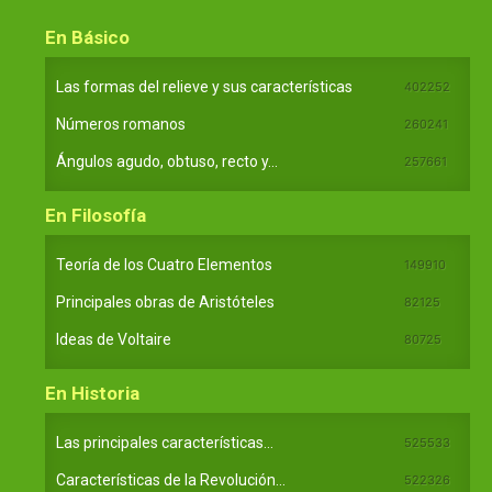
En Básico
Las formas del relieve y sus características
402252
Números romanos
260241
Ángulos agudo, obtuso, recto y...
257661
En Filosofía
Teoría de los Cuatro Elementos
149910
Principales obras de Aristóteles
82125
Ideas de Voltaire
80725
En Historia
Las principales características...
525533
Características de la Revolución...
522326