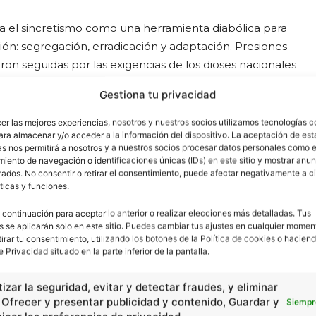
evela el sincretismo como una herramienta diabólica para
ón: segregación, erradicación y adaptación. Presiones
ron seguidas por las exigencias de los dioses nacionales
l intentaron hacer valer la obligatoriedad de tradiciones
Gestiona tu privacidad
ios para situaciones reales, y con vehemencia a
ios, justicia y promesas.
cer las mejores experiencias, nosotros y nuestros socios utilizamos tecnologías 
ara almacenar y/o acceder a la información del dispositivo. La aceptación de est
as nos permitirá a nosotros y a nuestros socios procesar datos personales como e
lar culturas a través del monoteísmo sincretista, todas
iento de navegación o identificaciones únicas (IDs) en este sitio y mostrar anun
ados. No consentir o retirar el consentimiento, puede afectar negativamente a ci
ersia
, Babilonia y Grecia. La influencia se difundió hacia
ticas y funciones.
a con la historia religiosa. Roma abrigó todos los cultos
ron dioses sincréticos buscando absorber la religión
 continuación para aceptar lo anterior o realizar elecciones más detalladas. Tus
s se aplicarán solo en este sitio. Puedes cambiar tus ajustes en cualquier momen
 credos, cánones y celebraciones. La fecha de celebración
tirar tu consentimiento, utilizando los botones de la Política de cookies o haciend
ol, Sol Invictus, en protesta contra un importante intento
e Privacidad situado en la parte inferior de la pantalla.
izar la seguridad, evitar y detectar fraudes, y eliminar
, Ofrecer y presentar publicidad y contenido, Guardar y
Siempr