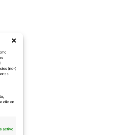
como
as
l
cios (no-)
ertas
to,
o clic en
e activo