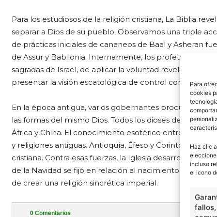
Para los estudiosos de la religión cristiana, La Biblia r
separar a Dios de su pueblo. Observamos una triple acci
de prácticas iniciales de cananeos de Baal y Asheran fue
de Assur y Babilonia. Internamente, los profetas de Israe
sagradas de Israel, de aplicar la voluntad revelada de D
presentar la visión escatológica de control continuo de D
Para ofre
cookies p
tecnologí
En la época antigua, varios gobernantes procuraron mezc
comportam
personaliz
las formas del mismo Dios. Todos los dioses de Egipto,
P
caracterís
África y China. El conocimiento esotérico entró en disput
y religiones antiguas. Antioquía, Éfeso y Corinto impulsa
Haz clic a
eleccione
cristiana. Contra esas fuerzas, la Iglesia desarrolló sus
incluso re
de la Navidad se fijó en relación al nacimiento del dios s
el icono d
de crear una religión sincrética imperial.
Garant
fallos
0
Comentarios