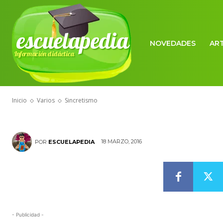
escuelapedia
NOVEDADES
AR
Información didáctica
VARIOS
Sincretismo
Inicio
Varios
Sincretismo
18 MARZO, 2016
POR
ESCUELAPEDIA
- Publicidad -