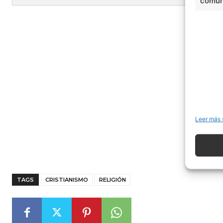
comuni
- Publi
Leer más 
TAGS
CRISTIANISMO
RELIGIÓN