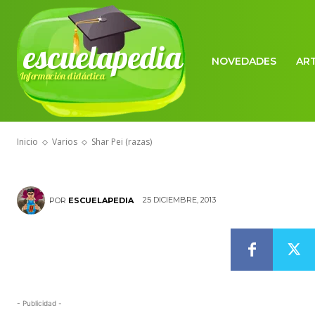
escuelapedia
NOVEDADES
AR
Información didáctica
VARIOS
Shar Pei (raza
Inicio
Varios
Shar Pei (razas)
25 DICIEMBRE, 2013
POR
ESCUELAPEDIA
- Publicidad -