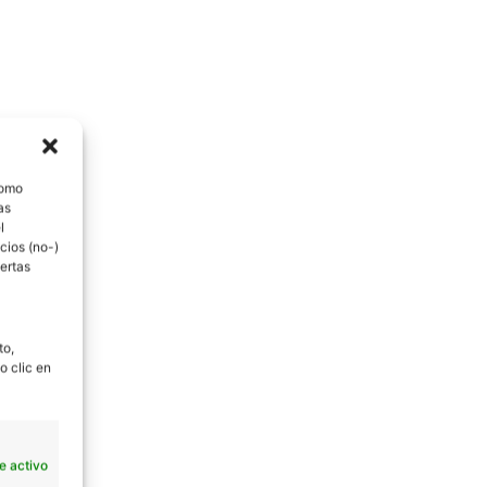
como
as
l
cios (no-)
ertas
to,
o clic en
e activo