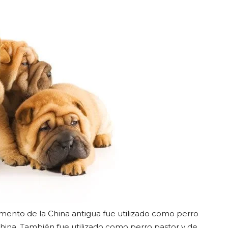
omento de la China antigua fue utilizado como perro
hina. También fue utilizado como perro pastor y de