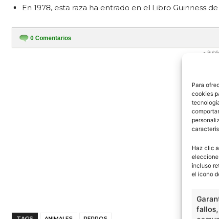
En 1978, esta raza ha entrado en el Libro Guinness d
0
Comentarios
- Publi
Para ofre
cookies p
tecnologí
comportam
personaliz
caracterís
Haz clic a
eleccione
incluso re
el icono d
Garant
fallos
TAGS
ANIMALES
PERROS