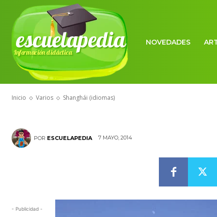
escuelapedia
NOVEDADES
AR
Información didáctica
VARIOS
Shanghái (idi
Inicio
Varios
Shanghái (idiomas)
7 MAYO, 2014
POR
ESCUELAPEDIA
- Publicidad -