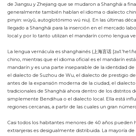
de Jiangsu y Zhejiang que se mudaron a Shanghái a finale
generalmente también hablan el idioma o dialecto chino
pinyin: wúyǔ, autoglotónimo wú niu). En las últimas dé
llegado a Shanghái para la inserción en el mercado lab
local y por lo tanto utilizan el mandarín como lengua ve
La lengua vernácula es shanghainés (上海言话 [zɑ̃˨.’he˦.ɦɛ˨
chino, mientras que el idioma oficial es el mandarín est
mandarín y es una parte inseparable de la identidad de
el dialecto de Suzhou de Wu, el dialecto de prestigio 
antes de la expansión moderna de la ciudad, el dialecto
tradicionales de Shanghái ahora dentro de los distrito
simplemente Bendihua o el dialecto local. Ella está inf
regiones cercanas, a partir de las cuales un gran númer
Casi todos los habitantes menores de 40 años pueden h
extranjeras es desigualmente distribuida. La mayoría d