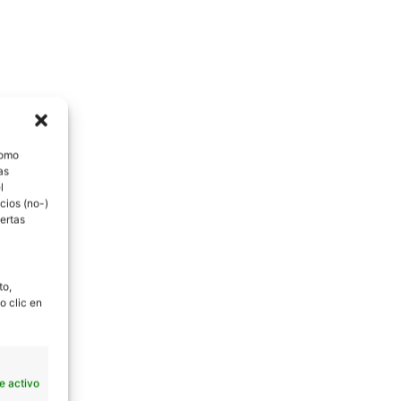
como
as
l
cios (no-)
ertas
to,
o clic en
e activo