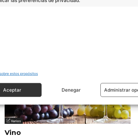
car las preferencias de privacidad.
Shanghái (religión)
sobre estos propósitos
Aceptar
Denegar
Administrar op
Varios
Vino