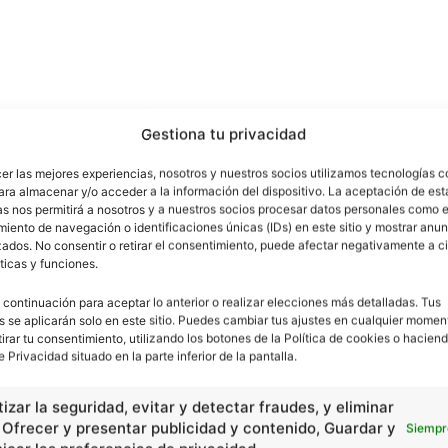
Gestiona tu privacidad
cer las mejores experiencias, nosotros y nuestros socios utilizamos tecnologías 
ara almacenar y/o acceder a la información del dispositivo. La aceptación de est
as nos permitirá a nosotros y a nuestros socios procesar datos personales como e
iento de navegación o identificaciones únicas (IDs) en este sitio y mostrar anun
ados. No consentir o retirar el consentimiento, puede afectar negativamente a ci
ticas y funciones.
 continuación para aceptar lo anterior o realizar elecciones más detalladas. Tus
s se aplicarán solo en este sitio. Puedes cambiar tus ajustes en cualquier momen
tirar tu consentimiento, utilizando los botones de la Política de cookies o haciend
e Privacidad situado en la parte inferior de la pantalla.
izar la seguridad, evitar y detectar fraudes, y eliminar
, Ofrecer y presentar publicidad y contenido, Guardar y
Siempr
Artículo siguiente