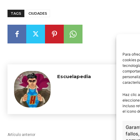
TAGS
CIUDADES
Para ofre
cookies p
tecnologí
comportam
Escuelapedia
personaliz
caracterís
Haz clic a
eleccione
incluso re
el icono d
Garant
fallos
Artículo anterior