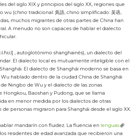
s del siglo XIX y principios del siglo XX, regiones que
 wu (chino tradicional: 吳語, chino simplificado: 吴语,
cadas, muchos migrantes de otras partes de China han
oral. A menudo no son capaces de hablar el dialecto
hicular.
.ɦʊ˩] , autoglotónimo shanghainés), un dialecto del
ándar. El dialecto local es mutuamente inteligible con el
 Shanghái. El dialecto de Shanghái moderno se basa en
de Wu hablado dentro de la ciudad China de Shanghái
 de Ningbo de Wu y el dialecto de las zonas
s de Hongkou, Baoshan y Pudong, que se llama
luida en menor medida por los dialectos de otras
o de personas migraron para Shanghái desde el siglo XX.
ablar mandarín con fluidez. La fluencia en
lenguas
e los residentes de edad avanzada que recibieron una