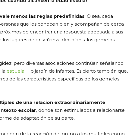
los cuando alcancen la edad escolar
.
vale menos las reglas predefinidas
. O sea, cada
s personas que los conocen bien y acompañan de cerca
rán próximos de encontrar una respuesta adecuada a sus
ue los lugares de enseñanza decidían si los gemelos
gidez, pero diversas asociaciones continúan señalando
lla
escuela
o jardín de infantes. Es cierto también que,
rca de las características específicas de los gemelos
tiples de una relación extraordinariamente
ontexto escolar
, donde son estimulados a relacionarse
orme de adaptación de su parte.
proceden de la reacción del grupo a los múltiples como