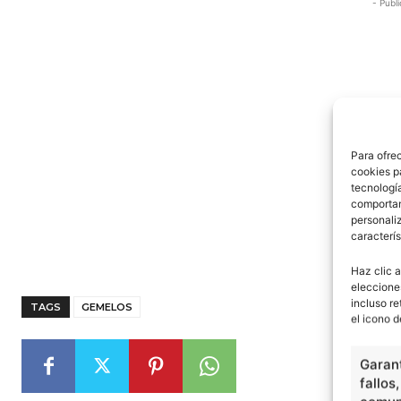
- Publi
Para ofre
cookies p
tecnologí
comportam
personaliz
caracterís
Haz clic a
eleccione
incluso re
TAGS
GEMELOS
el icono d
Garant
fallos