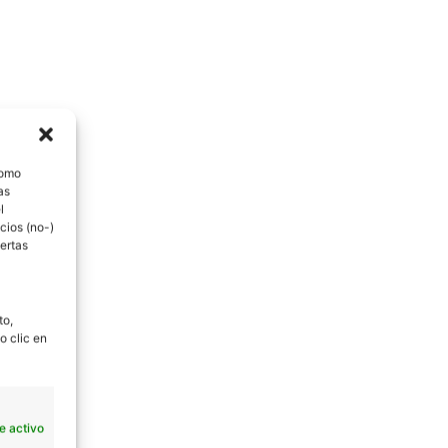
como
as
l
cios (no-)
ertas
to,
o clic en
e activo