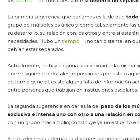
los
padres
de múltiples sobre
si deben o no separar
La primera sugerencia que daríamos es la de que
todo 
grupo de múltiples es único y, como tal, solamente la
su desarrollo, su relación con los otros y entre sí esta
necesidades. Hubo un
tiempo
, no tan distante, en q
debían estar separados.
Actualmente, no hay ninguna unanimidad ni la misma ri
que se siguen dando tales imposiciones por esta o aque
de forma general, existe alguna falta de información ace
entre personas que trabajan en instituciones escolares.
La segunda sugerencia en dar es la del
paso de los múl
exclusiva e intensa uno con otro a una relación en c
con un grupo más amplio; constituye ya un esfuerzo en
Si consideramos, además, los factores adicionales que 