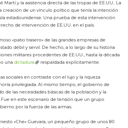
Martí y la asistencia directa de las tropas de EE.UU.. La
 creación de un vínculo político que tenía la intención
a isla estadounidense. Una prueba de esta intervención
erecho de intervención de EE.UU. en el país.
moso «patio trasero» de las grandes empresas de
tado débil y servil. De hecho, a lo largo de su historia
iones militares procedentes de EE.UU., hasta la década
abo una
dictadura
respaldada explícitamente.
sociales en contraste con el lujo y la riqueza
noría privilegiada. Al mismo tiempo, el gobierno de
o de las necesidades básicas de la población y la
s. Fue en este escenario de tensión que un grupo
bierno por la fuerza de las armas.
y Ernesto «Che» Guevara, un pequeño grupo de unos 80