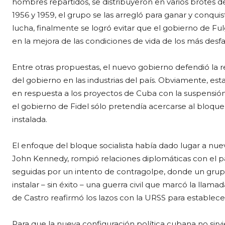
hombres repartidos, se distribuyeron en varios brotes de
1956 y 1959, el grupo se las arregló para ganar y conqui
lucha, finalmente se logró evitar que el gobierno de F
en la mejora de las condiciones de vida de los más desf
Entre otras propuestas, el nuevo gobierno defendió la 
del gobierno en las industrias del país. Obviamente, est
en respuesta a los proyectos de Cuba con la suspensión
el gobierno de Fidel sólo pretendía acercarse al bloque
instalada.
El enfoque del bloque socialista había dado lugar a nue
John Kennedy, rompió relaciones diplomáticas con el pa
seguidas por un intento de contragolpe, donde un grupo
instalar – sin éxito – una guerra civil que marcó la llama
de Castro reafirmó los lazos con la URSS para establece
Para que la nueva configuración política cubana no sirv