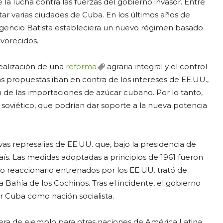
 la lucha contra las fuerzas del gobierno invasor. Entre
star varias ciudades de Cuba. En los últimos años de
ulgencio Batista estableciera un nuevo régimen basado
avorecidos.
realización de una
reforma
agraria integral y el control
as propuestas iban en contra de los intereses de EE.UU.,
 de las importaciones de azúcar cubano. Por lo tanto,
 soviético, que podrían dar soporte a la nueva potencia
vas represalias de EE.UU. que, bajo la presidencia de
ís. Las medidas adoptadas a principios de 1961 fueron
 reaccionario entrenados por los EE.UU. trató de
da Bahía de los Cochinos. Tras el incidente, el gobierno
r Cuba como nación socialista.
iera de ejemplo para otras naciones de América Latina,