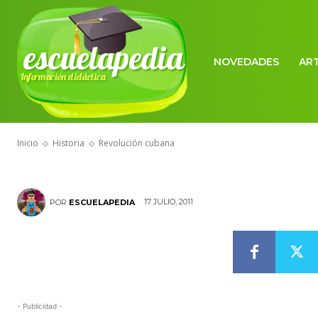
escuelapedia
NOVEDADES
AR
Información didáctica
HISTORIA
Revolución c
Inicio
Historia
Revolución cubana
17 JULIO, 2011
POR
ESCUELAPEDIA
- Publicidad -