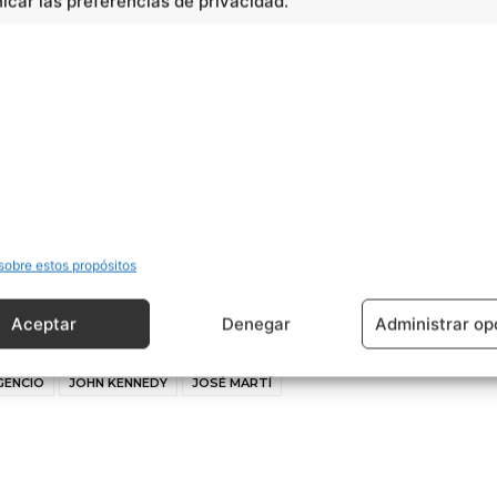
car las preferencias de privacidad.
cidad -
sobre estos propósitos
Aceptar
Denegar
Administrar op
GENCIO
JOHN KENNEDY
JOSÉ MARTÍ