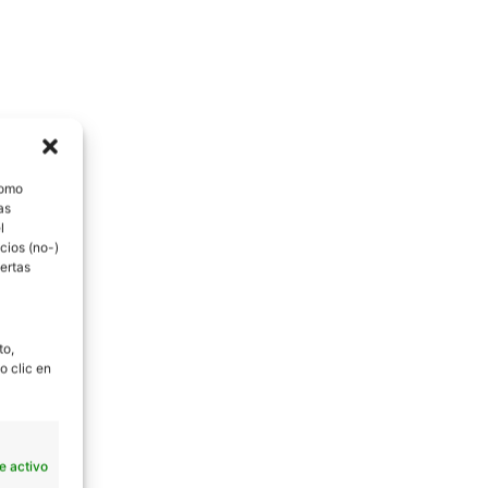
como
as
l
cios (no-)
ertas
to,
o clic en
e activo