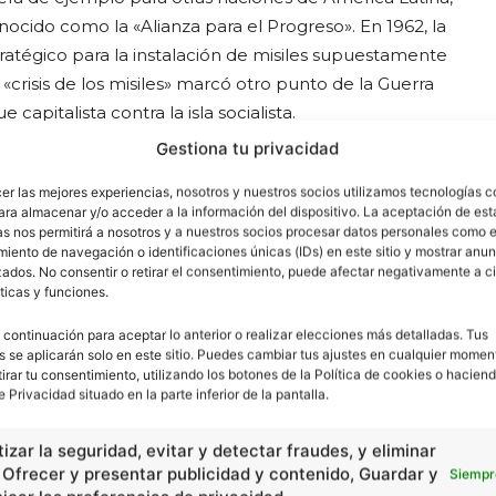
cido como la «Alianza para el Progreso». En 1962, la
stratégico para la instalación de misiles supuestamente
 «crisis de los misiles» marcó otro punto de la Guerra
capitalista contra la isla socialista.
Gestiona tu privacidad
su dependencia de los países socialistas y, durante
cer las mejores experiencias, nosotros y nuestros socios utilizamos tecnologías 
s y ayudas firmadas con la Unión Soviética. Durante
ara almacenar y/o acceder a la información del dispositivo. La aceptación de est
 la salud habían establecido una importante mejora en
as nos permitirá a nosotros y a nuestros socios procesar datos personales como e
iento de navegación o identificaciones únicas (IDs) en este sitio y mostrar anun
990, la caída del bloque socialista pidió la revisión de la
ados. No consentir o retirar el consentimiento, puede afectar negativamente a ci
ticas y funciones.
 continuación para aceptar lo anterior o realizar elecciones más detalladas. Tus
l Castro y la elección del presidente Barack Obama,
s se aplicarán solo en este sitio. Puedes cambiar tus ajustes en cualquier momen
ble acercamiento entre Cuba y los Estados Unidos de
tirar tu consentimiento, utilizando los botones de la Política de cookies o haciend
e Privacidad situado en la parte inferior de la pantalla.
izar la seguridad, evitar y detectar fraudes, y eliminar
, Ofrecer y presentar publicidad y contenido, Guardar y
Siempr