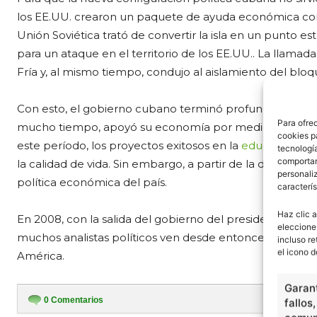
los EE.UU. crearon un paquete de ayuda económica cono
Unión Soviética trató de convertir la isla en un punto e
para un ataque en el territorio de los EE.UU.. La llamada
Fría y, al mismo tiempo, condujo al aislamiento del bloque 
Con esto, el gobierno cubano terminó profundizando en 
Para ofre
mucho tiempo, apoyó su economía por medio de acuerdo
cookies p
este período, los proyectos exitosos en la
educación
y
tecnologí
comportam
la calidad de vida. Sin embargo, a partir de la década de 1
personaliz
política económica del país.
caracterís
Haz clic a
En 2008, con la salida del gobierno del presidente Fide
eleccione
muchos analistas políticos ven desde entonces un posi
incluso re
el icono d
América.
Garant
0
Comentarios
fallos