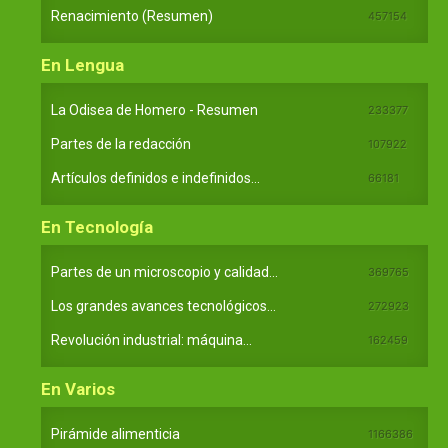
Renacimiento (Resumen)
457154
En Lengua
La Odisea de Homero - Resumen
233377
Partes de la redacción
107922
Artículos definidos e indefinidos...
66181
En Tecnología
Partes de un microscopio y calidad...
369765
Los grandes avances tecnológicos...
272923
Revolución industrial: máquina...
162459
En Varios
Pirámide alimenticia
1166386