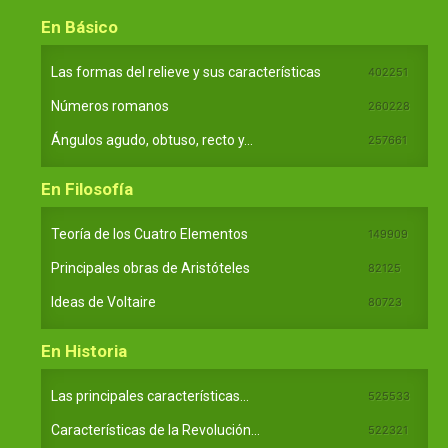
En Básico
Las formas del relieve y sus características
402251
Números romanos
260228
Ángulos agudo, obtuso, recto y...
257661
En Filosofía
Teoría de los Cuatro Elementos
149909
Principales obras de Aristóteles
82125
Ideas de Voltaire
80723
En Historia
Las principales características...
525533
Características de la Revolución...
522321