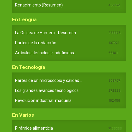
Renacimiento (Resumen)
457152
En Lengua
La Odisea de Homero - Resumen
233376
Partes de la redacción
107921
Artículos definidos e indefinidos...
66181
En Tecnología
Partes de un microscopio y calidad...
369757
Los grandes avances tecnológicos...
272923
Revolución industrial: máquina...
162459
En Varios
Pirámide alimenticia
1166385