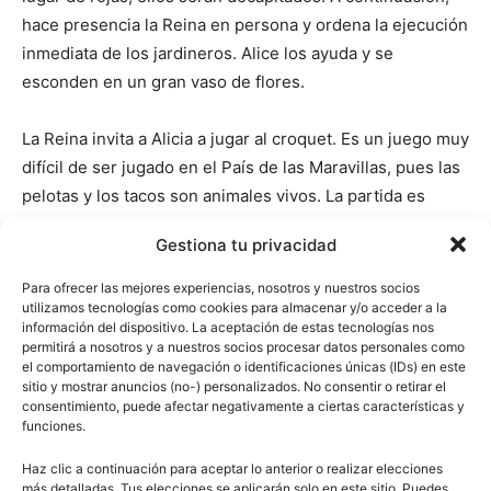
hace presencia la Reina en persona y ordena la ejecución
inmediata de los jardineros. Alice los ayuda y se
esconden en un gran vaso de flores.
La Reina invita a Alicia a jugar al croquet. Es un juego muy
difícil de ser jugado en el País de las Maravillas, pues las
pelotas y los tacos son animales vivos. La partida es
interrumpida con la llegada del Gato de Cheshire, con el
Gestiona tu privacidad
cual el Rey de Copas antipatiza inmediatamente.
Para ofrecer las mejores experiencias, nosotros y nuestros socios
utilizamos tecnologías como cookies para almacenar y/o acceder a la
La reina lleva a Alice hasta el
Grifo
, y éste, a su vez, la
información del dispositivo. La aceptación de estas tecnologías nos
conduce hasta la
Falsa Tortuga
[o Tortuga artificial]. La
permitirá a nosotros y a nuestros socios procesar datos personales como
Tortuga y el Grifo cuentan a Alice historias bizarras sobre
el comportamiento de navegación o identificaciones únicas (IDs) en este
sitio y mostrar anuncios (no-) personalizados. No consentir o retirar el
la escuela de ellos en el fondo del mar. La Tortuga Falsa
consentimiento, puede afectar negativamente a ciertas características y
canta una canción melancólica sobre sopa de tortuga, y
funciones.
poco después el Grifo arrastra a Alice para ver el juicio
Haz clic a continuación para aceptar lo anterior o realizar elecciones
de la Sota de Corazones.
más detalladas. Tus elecciones se aplicarán solo en este sitio. Puedes