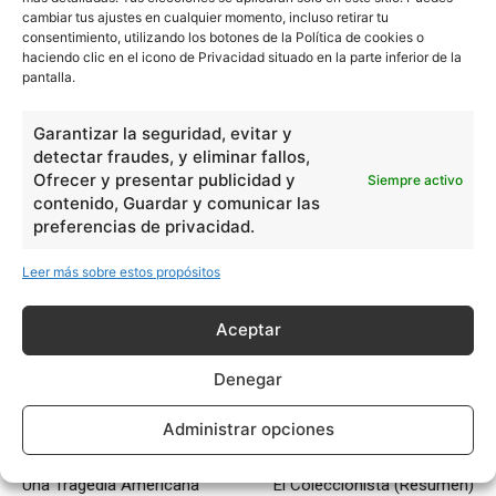
cambiar tus ajustes en cualquier momento, incluso retirar tu
consentimiento, utilizando los botones de la Política de cookies o
La
Sota de Corazones
estaba siendo acusada de robar
haciendo clic en el icono de Privacidad situado en la parte inferior de la
tartas de la Reina, pero las evidencias contra él eran muy
pantalla.
malas. Alice queda abismada con los procedimientos
Garantizar la seguridad, evitar y
ridículos del tribunal. También comienza a crecer. Pronto
detectar fraudes, y eliminar fallos,
es llamada a declarar; en este momento, ella ya estaba
Ofrecer y presentar publicidad y
Siempre activo
con un tamaño gigantesco. Alice se niega a dejarse
contenido, Guardar y comunicar las
intimidar por la lógica retorcida del Tribunal y los cargos
preferencias de privacidad.
del Rey y de la Reina de Corazones. De repente, todas
Leer más sobre estos propósitos
las cartas se levantan y atacan. En este punto, ella se
despierta. Sus aventuras en el País de las Maravillas
Aceptar
habían sido sólo un sueño fantástico.
Denegar
0
Comentarios
Administrar opciones
Artículo anterior
Artículo siguiente
Una Tragedia Americana
El Coleccionista (Resumen)