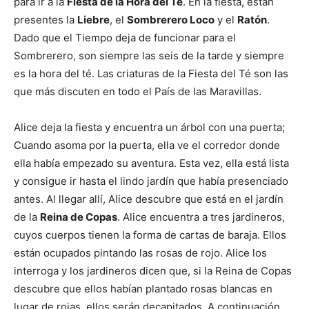
para ir a la
Fiesta de la Hora del Té
. En la fiesta, están
presentes la
Liebre
, el
Sombrerero Loco
y el
Ratón
.
Dado que el Tiempo deja de funcionar para el
Sombrerero, son siempre las seis de la tarde y siempre
es la hora del té. Las criaturas de la Fiesta del Té son las
que más discuten en todo el País de las Maravillas.
Alice deja la fiesta y encuentra un árbol con una puerta;
Cuando asoma por la puerta, ella ve el corredor donde
ella había empezado su aventura. Esta vez, ella está lista
y consigue ir hasta el lindo jardín que había presenciado
antes. Al llegar allí, Alice descubre que está en el jardín
de la
Reina de Copas
. Alice encuentra a tres jardineros,
cuyos cuerpos tienen la forma de cartas de baraja. Ellos
están ocupados pintando las rosas de rojo. Alice los
interroga y los jardineros dicen que, si la Reina de Copas
descubre que ellos habían plantado rosas blancas en
lugar de rojas, ellos serán decapitados. A continuación,