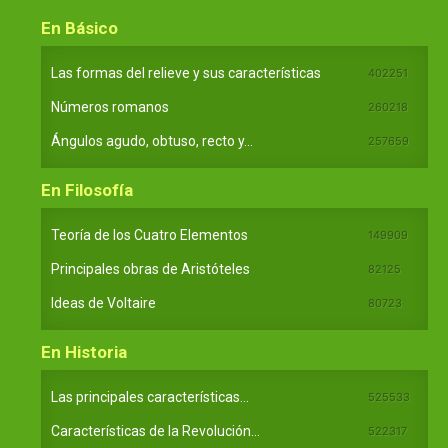
En Básico
Las formas del relieve y sus características
402251
Números romanos
260218
Ángulos agudo, obtuso, recto y...
257659
En Filosofía
Teoría de los Cuatro Elementos
149909
Principales obras de Aristóteles
82125
Ideas de Voltaire
80723
En Historia
Las principales características...
525533
Características de la Revolución...
522317