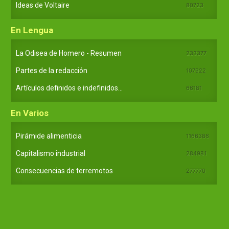
Ideas de Voltaire
80723
En Lengua
La Odisea de Homero - Resumen
233377
Partes de la redacción
107922
Artículos definidos e indefinidos...
66181
En Varios
Pirámide alimenticia
1166386
Capitalismo industrial
284981
Consecuencias de terremotos
277770