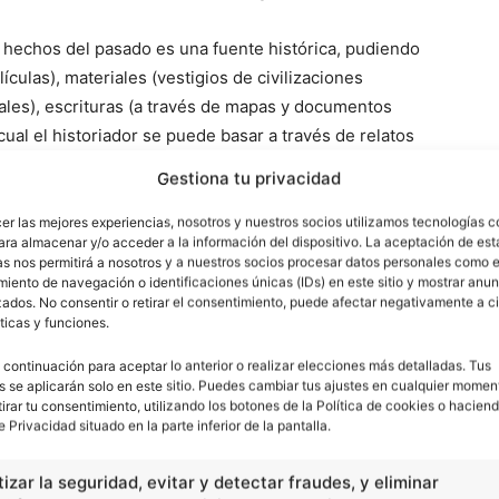
 hechos del pasado es una fuente histórica, pudiendo
ículas), materiales (vestigios de civilizaciones
ales), escrituras (a través de mapas y documentos
 cual el historiador se puede basar a través de relatos
Gestiona tu privacidad
cer las mejores experiencias, nosotros y nuestros socios utilizamos tecnologías 
ara almacenar y/o acceder a la información del dispositivo. La aceptación de est
as nos permitirá a nosotros y a nuestros socios procesar datos personales como e
iento de navegación o identificaciones únicas (IDs) en este sitio y mostrar anun
ados. No consentir o retirar el consentimiento, puede afectar negativamente a ci
ticas y funciones.
 continuación para aceptar lo anterior o realizar elecciones más detalladas. Tus
s se aplicarán solo en este sitio. Puedes cambiar tus ajustes en cualquier momen
tirar tu consentimiento, utilizando los botones de la Política de cookies o haciend
e Privacidad situado en la parte inferior de la pantalla.
Artículo siguiente
izar la seguridad, evitar y detectar fraudes, y eliminar
¿Qué fue el New Deal?