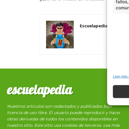
fallos
comuni
Escuelapedia
Leer más 
escuelapedia
Nuestros articulos son redactados y publicados bajo
licencia de uso libre. El usuario puede reproducir y hacer
obras derivadas de todos los contenidos disponibles en
nuestro sitio. Este sitio usa cookies de terceros. Lea más