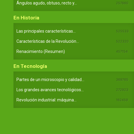
Ángulos agudo, obtuso, recto y...
257660
En Historia
Las principales características...
525533
Características de la Revolución...
522320
Renacimiento (Resumen)
457154
En Tecnología
Partes de un microscopio y calidad...
369765
Los grandes avances tecnológicos...
272923
Revolución industrial: máquina...
162459