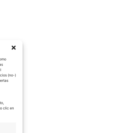
como
as
l
cios (no-)
ertas
to,
o clic en