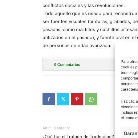
conflictos sociales y las revoluciones.
Todo aquello que es usado para reconstruir
ser fuentes visuales (pinturas, grabados, pel
pasadas, como martillos y cuchillos artesan
utilizados en el pasado), y fuente oral en el
de personas de edad avanzada.
Para ofre
0
Comentarios
cookies p
tecnologí
comportam
personaliz
caracterís
Haz clic a
eleccione
incluso re
el icono d
Artículo anterior
Garant
¿Qué fue el Tratado de Tordesillas?