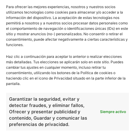
¿Qué se entiende por geología
¿Qué significa la necesidad del
Para ofrecer las mejores experiencias, nosotros y nuestros socios
y por qué es importante?
desarrollo sostenible?
utilizamos tecnologías como cookies para almacenar y/o acceder a la
información del dispositivo. La aceptación de estas tecnologías nos
permitirá a nosotros y a nuestros socios procesar datos personales como
el comportamiento de navegación o identificaciones únicas (IDs) en este
sitio y mostrar anuncios (no-) personalizados. No consentir o retirar el
consentimiento, puede afectar negativamente a ciertas características y
funciones.
Haz clic a continuación para aceptar lo anterior o realizar elecciones
más detalladas. Tus elecciones se aplicarán solo en este sitio. Puedes
cambiar tus ajustes en cualquier momento, incluso retirar tu
Escuelapedia
consentimiento, utilizando los botones de la Política de cookies o
haciendo clic en el icono de Privacidad situado en la parte inferior de la
pantalla.
Garantizar la seguridad, evitar y
escuelapedia
detectar fraudes, y eliminar fallos,
Ofrecer y presentar publicidad y
Siempre activo
contenido, Guardar y comunicar las
Nuestros articulos son redactados y publicados bajo
preferencias de privacidad.
licencia de uso libre. El usuario puede reproducir y hacer