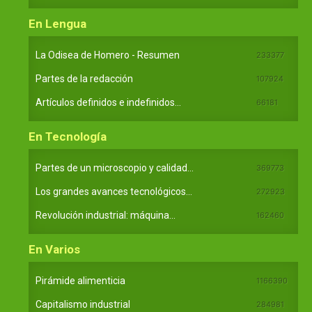
En Lengua
La Odisea de Homero - Resumen
233377
Partes de la redacción
107924
Artículos definidos e indefinidos...
66181
En Tecnología
Partes de un microscopio y calidad...
369773
Los grandes avances tecnológicos...
272923
Revolución industrial: máquina...
162460
En Varios
Pirámide alimenticia
1166390
Capitalismo industrial
284981