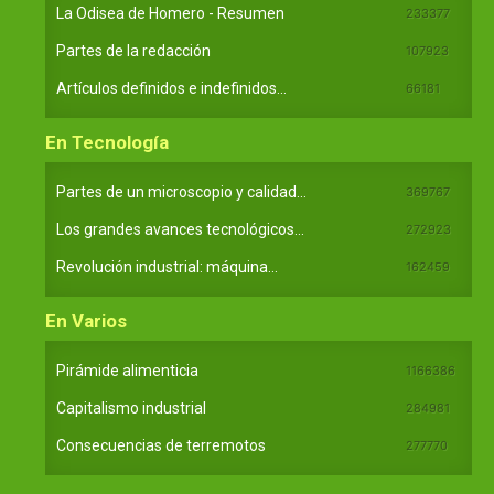
La Odisea de Homero - Resumen
233377
Partes de la redacción
107923
Artículos definidos e indefinidos...
66181
En Tecnología
Partes de un microscopio y calidad...
369767
Los grandes avances tecnológicos...
272923
Revolución industrial: máquina...
162459
En Varios
Pirámide alimenticia
1166386
Capitalismo industrial
284981
Consecuencias de terremotos
277770