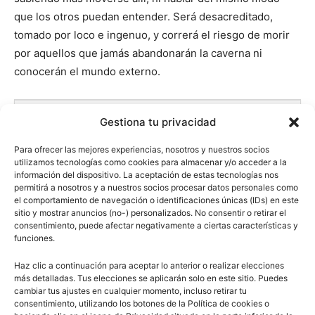
que los otros puedan entender. Será desacreditado,
tomado por loco e ingenuo, y correrá el riesgo de morir
por aquellos que jamás abandonarán la caverna ni
conocerán el mundo externo.
0
Comentarios
Gestiona tu privacidad
Para ofrecer las mejores experiencias, nosotros y nuestros socios
utilizamos tecnologías como cookies para almacenar y/o acceder a la
información del dispositivo. La aceptación de estas tecnologías nos
permitirá a nosotros y a nuestros socios procesar datos personales como
el comportamiento de navegación o identificaciones únicas (IDs) en este
sitio y mostrar anuncios (no-) personalizados. No consentir o retirar el
consentimiento, puede afectar negativamente a ciertas características y
funciones.
Artículo anterior
Artículo siguiente
Haz clic a continuación para aceptar lo anterior o realizar elecciones
¿Qué es energía convencional
¿Diferencia entre lenguaje y
más detalladas. Tus elecciones se aplicarán solo en este sitio. Puedes
y energía no convencional?
lengua?
cambiar tus ajustes en cualquier momento, incluso retirar tu
consentimiento, utilizando los botones de la Política de cookies o