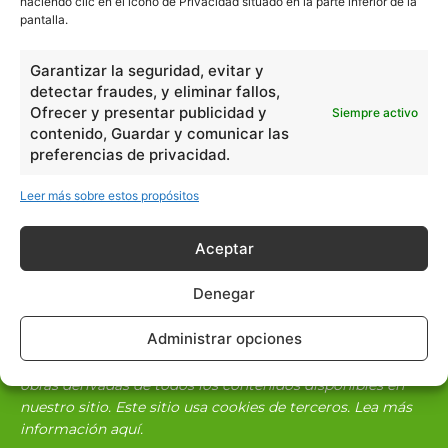
haciendo clic en el icono de Privacidad situado en la parte inferior de la
pantalla.
Garantizar la seguridad, evitar y
detectar fraudes, y eliminar fallos,
Ofrecer y presentar publicidad y
Siempre activo
contenido, Guardar y comunicar las
preferencias de privacidad.
Escuelapedia
Leer más sobre estos propósitos
Aceptar
escuelapedia
Denegar
Administrar opciones
Nuestros articulos son redactados y publicados bajo
licencia de uso libre. El usuario puede reproducir y hacer
obras derivadas de todos los contenidos disponibles en
nuestro sitio. Este sitio usa cookies de terceros. Lea más
información
aquí
.