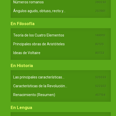
Números romanos
260232
Ángulos agudo, obtuso, recto y...
257661
En Filosofía
Teoría de los Cuatro Elementos
149910
Principales obras de Aristóteles
82125
Ideas de Voltaire
80723
En Historia
Las principales características...
525533
Características de la Revolución...
522322
Renacimiento (Resumen)
457154
En Lengua