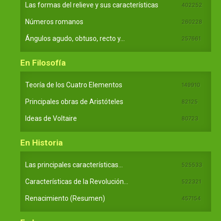
Las formas del relieve y sus características
402252
Números romanos
260228
Ángulos agudo, obtuso, recto y...
257661
En Filosofía
Teoría de los Cuatro Elementos
149910
Principales obras de Aristóteles
82125
Ideas de Voltaire
80723
En Historia
Las principales características...
525533
Características de la Revolución...
522321
Renacimiento (Resumen)
457154