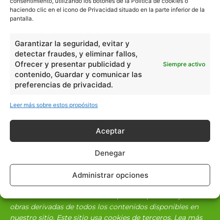
la tectónica de placas?
continental?
consentimiento, utilizando los botones de la Política de cookies o
haciendo clic en el icono de Privacidad situado en la parte inferior de la
pantalla.
Garantizar la seguridad, evitar y
detectar fraudes, y eliminar fallos,
Ofrecer y presentar publicidad y
Siempre activo
contenido, Guardar y comunicar las
preferencias de privacidad.
Escuelapedia
Leer más sobre estos propósitos
Aceptar
escuelapedia
Denegar
Administrar opciones
Nuestros articulos son redactados y publicados bajo
licencia de uso libre. El usuario puede reproducir y hacer
obras derivadas de todos los contenidos disponibles en
nuestro sitio. Este sitio usa cookies de terceros. Lea más