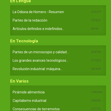
En Lengua
La Odisea de Homero - Resumen
233377
Partes de la redacción
107922
Artículos definidos e indefinidos...
66181
En Tecnología
Partes de un microscopio y calidad...
369765
Los grandes avances tecnológicos...
272923
Revolución industrial: máquina...
162459
En Varios
Pirámide alimenticia
1166386
Capitalismo industrial
284981
Consecuencias de terremotos
277770