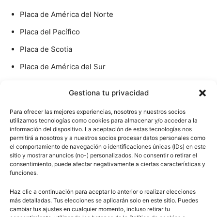
Placa de América del Norte
Placa del Pacífico
Placa de Scotia
Placa de América del Sur
Gestiona tu privacidad
0
Comentarios
Para ofrecer las mejores experiencias, nosotros y nuestros socios
utilizamos tecnologías como cookies para almacenar y/o acceder a la
información del dispositivo. La aceptación de estas tecnologías nos
permitirá a nosotros y a nuestros socios procesar datos personales como
el comportamiento de navegación o identificaciones únicas (IDs) en este
sitio y mostrar anuncios (no-) personalizados. No consentir o retirar el
consentimiento, puede afectar negativamente a ciertas características y
funciones.
Haz clic a continuación para aceptar lo anterior o realizar elecciones
Artículo anterior
Artículo siguiente
más detalladas. Tus elecciones se aplicarán solo en este sitio. Puedes
¿Qué es la deriva continental y
¿Qué es la teoría de la deriva
cambiar tus ajustes en cualquier momento, incluso retirar tu