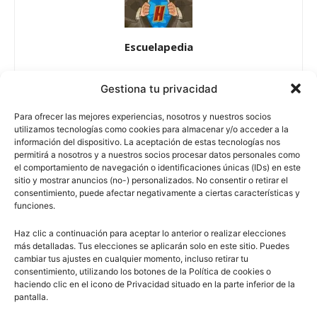
Escuelapedia
Gestiona tu privacidad
Para ofrecer las mejores experiencias, nosotros y nuestros socios
escuelapedia
utilizamos tecnologías como cookies para almacenar y/o acceder a la
información del dispositivo. La aceptación de estas tecnologías nos
permitirá a nosotros y a nuestros socios procesar datos personales como
el comportamiento de navegación o identificaciones únicas (IDs) en este
Nuestros articulos son redactados y publicados bajo
sitio y mostrar anuncios (no-) personalizados. No consentir o retirar el
licencia de uso libre. El usuario puede reproducir y hacer
consentimiento, puede afectar negativamente a ciertas características y
obras derivadas de todos los contenidos disponibles en
funciones.
nuestro sitio. Este sitio usa cookies de terceros. Lea más
Haz clic a continuación para aceptar lo anterior o realizar elecciones
información
aquí
.
más detalladas. Tus elecciones se aplicarán solo en este sitio. Puedes
cambiar tus ajustes en cualquier momento, incluso retirar tu
consentimiento, utilizando los botones de la Política de cookies o
haciendo clic en el icono de Privacidad situado en la parte inferior de la
pantalla.