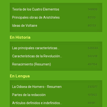
Teoría de los Cuatro Elementos
149909
Principales obras de Aristóteles
82125
Ideas de Voltaire
80723
En Historia
Las principales características...
525533
Características de la Revolución...
522318
Renacimiento (Resumen)
457154
En Lengua
La Odisea de Homero - Resumen
233377
Partes de la redacción
107922
Artículos definidos e indefinidos...
66181