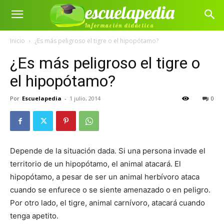
escuelapedia
Información didáctica
Inicio
¿Es más peligroso el tigre o el hipopótamo?
¿Es más peligroso el tigre o
el hipopótamo?
Por
Escuelapedia
-
1 julio, 2014
0
Depende de la situación dada. Si una persona invade el
territorio de un hipopótamo, el animal atacará. El
hipopótamo, a pesar de ser un animal herbívoro ataca
cuando se enfurece o se siente amenazado o en peligro.
Por otro lado, el tigre, animal carnívoro, atacará cuando
tenga apetito.