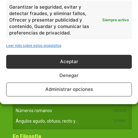
Garantizar la seguridad, evitar y
Básico
1966
detectar fraudes, y eliminar fallos,
Ofrecer y presentar publicidad y
Siempre activo
Ciencias
2072
contenido, Guardar y comunicar las
Filosofía
226
preferencias de privacidad.
Historia
1597
Leer más sobre estos propósitos
Lengua
211
Tecnología
270
Aceptar
Varios
1185
Denegar
En Básico
Administrar opciones
Las formas del relieve y sus características
402251
Números romanos
260226
Ángulos agudo, obtuso, recto y...
257660
En Filosofía