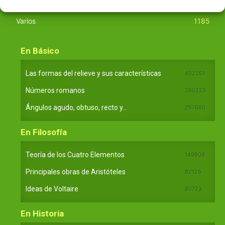
Tecnología
270
Varios
1185
En Básico
Las formas del relieve y sus características
402251
Números romanos
260223
Ángulos agudo, obtuso, recto y...
257660
En Filosofía
Teoría de los Cuatro Elementos
149909
Principales obras de Aristóteles
82125
Ideas de Voltaire
80723
En Historia