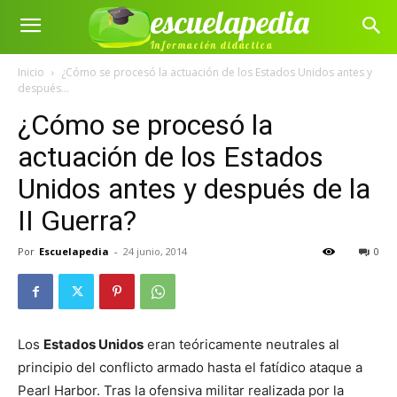
escuelapedia
Información didáctica
Inicio
¿Cómo se procesó la actuación de los Estados Unidos antes y
después...
¿Cómo se procesó la
actuación de los Estados
Unidos antes y después de la
II Guerra?
Por
Escuelapedia
-
24 junio, 2014
0
Los
Estados Unidos
eran teóricamente neutrales al
principio del conflicto armado hasta el fatídico ataque a
Pearl Harbor. Tras la ofensiva militar realizada por la