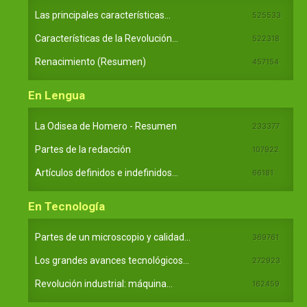
Las principales características...
525533
Características de la Revolución...
522318
Renacimiento (Resumen)
457154
En Lengua
La Odisea de Homero - Resumen
233377
Partes de la redacción
107922
Artículos definidos e indefinidos...
66181
En Tecnología
Partes de un microscopio y calidad...
369761
Los grandes avances tecnológicos...
272923
Revolución industrial: máquina...
162459