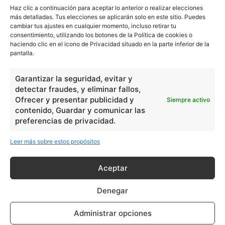
escuelapedia
Haz clic a continuación para aceptar lo anterior o realizar elecciones
más detalladas. Tus elecciones se aplicarán solo en este sitio. Puedes
cambiar tus ajustes en cualquier momento, incluso retirar tu
Nuestros articulos son redactados y publicados bajo
consentimiento, utilizando los botones de la Política de cookies o
licencia de uso libre. El usuario puede reproducir y hacer
haciendo clic en el icono de Privacidad situado en la parte inferior de la
pantalla.
obras derivadas de todos los contenidos disponibles en
nuestro sitio. Este sitio usa cookies de terceros. Lea más
información
aquí
.
Garantizar la seguridad, evitar y
detectar fraudes, y eliminar fallos,
Ofrecer y presentar publicidad y
Siempre activo
contenido, Guardar y comunicar las
preferencias de privacidad.
Leer más sobre estos propósitos
Básico
1966
Aceptar
Ciencias
2072
Filosofía
226
Denegar
Historia
1597
Administrar opciones
Lengua
211