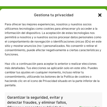
escuelapedia
Gestiona tu privacidad
Para ofrecer las mejores experiencias, nosotros y nuestros socios
Nuestros articulos son redactados y publicados bajo
utilizamos tecnologías como cookies para almacenar y/o acceder a la
información del dispositivo. La aceptación de estas tecnologías nos
licencia de uso libre. El usuario puede reproducir y hacer
permitirá a nosotros y a nuestros socios procesar datos personales como
obras derivadas de todos los contenidos disponibles en
el comportamiento de navegación o identificaciones únicas (IDs) en este
nuestro sitio. Este sitio usa cookies de terceros. Lea más
sitio y mostrar anuncios (no-) personalizados. No consentir o retirar el
información
aquí
.
consentimiento, puede afectar negativamente a ciertas características y
funciones.
Haz clic a continuación para aceptar lo anterior o realizar elecciones
más detalladas. Tus elecciones se aplicarán solo en este sitio. Puedes
cambiar tus ajustes en cualquier momento, incluso retirar tu
consentimiento, utilizando los botones de la Política de cookies o
haciendo clic en el icono de Privacidad situado en la parte inferior de la
pantalla.
Básico
1966
Ciencias
2072
Garantizar la seguridad, evitar y
Filosofía
226
detectar fraudes, y eliminar fallos,