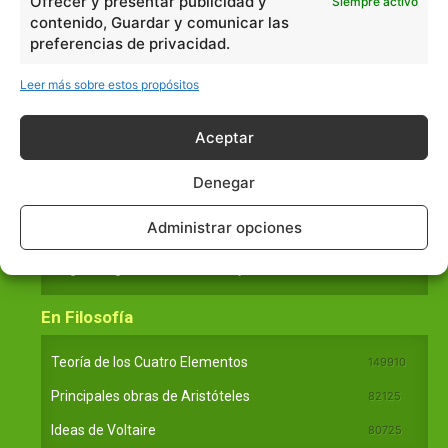
Ofrecer y presentar publicidad y
Siempre activo
Historia
1597
contenido, Guardar y comunicar las
Lengua
211
preferencias de privacidad.
Tecnología
270
Leer más sobre estos propósitos
Varios
1185
Aceptar
En Básico
Denegar
Las formas del relieve y sus características
402253
Administrar opciones
Números romanos
260245
Ángulos agudo, obtuso, recto y...
257662
En Filosofía
Teoría de los Cuatro Elementos
149910
Principales obras de Aristóteles
82125
Ideas de Voltaire
80725