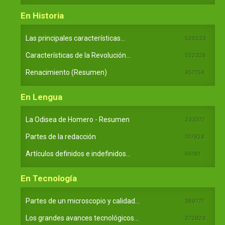
En Historia
Las principales características...
525533
Características de la Revolución...
522326
Renacimiento (Resumen)
457154
En Lengua
La Odisea de Homero - Resumen
233377
Partes de la redacción
107924
Artículos definidos e indefinidos...
66181
En Tecnología
Partes de un microscopio y calidad...
369777
Los grandes avances tecnológicos...
272923