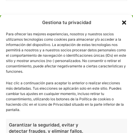
Gestiona tu privacidad
escuelapedia
Para ofrecer las mejores experiencias, nosotros y nuestros socios
utilizamos tecnologías como cookies para almacenar y/o acceder a la
Nuestros articulos son redactados y publicados bajo
información del dispositivo. La aceptación de estas tecnologías nos
licencia de uso libre. El usuario puede reproducir y hacer
permitirá a nosotros y a nuestros socios procesar datos personales como
el comportamiento de navegación o identificaciones únicas (IDs) en este
obras derivadas de todos los contenidos disponibles en
sitio y mostrar anuncios (no-) personalizados. No consentir o retirar el
nuestro sitio. Este sitio usa cookies de terceros. Lea más
consentimiento, puede afectar negativamente a ciertas características y
información
aquí
.
funciones.
Haz clic a continuación para aceptar lo anterior o realizar elecciones
más detalladas. Tus elecciones se aplicarán solo en este sitio. Puedes
cambiar tus ajustes en cualquier momento, incluso retirar tu
consentimiento, utilizando los botones de la Política de cookies o
haciendo clic en el icono de Privacidad situado en la parte inferior de la
pantalla.
Básico
1966
Garantizar la seguridad, evitar y
Ciencias
2072
detectar fraudes, y eliminar fallos,