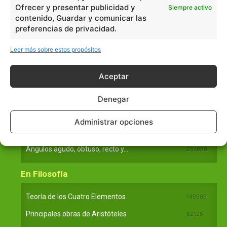
Filosofía
226
Ofrecer y presentar publicidad y
Siempre activo
Historia
1597
contenido, Guardar y comunicar las
preferencias de privacidad.
Lengua
211
Tecnología
270
Leer más sobre estos propósitos
Varios
1185
Aceptar
En Básico
Denegar
Las formas del relieve y sus características
402251
Administrar opciones
Números romanos
260226
Ángulos agudo, obtuso, recto y...
257660
En Filosofía
Teoría de los Cuatro Elementos
149909
Principales obras de Aristóteles
82125