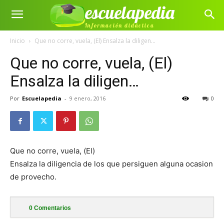
escuelapedia
Información didáctica
Inicio
Que no corre, vuela, (El) Ensalza la diligen...
Que no corre, vuela, (El)
Ensalza la diligen…
Por
Escuelapedia
-
9 enero, 2016
0
Que no corre, vuela, (El)
Ensalza la diligencia de los que persiguen alguna ocasion
de provecho.
0
Comentarios