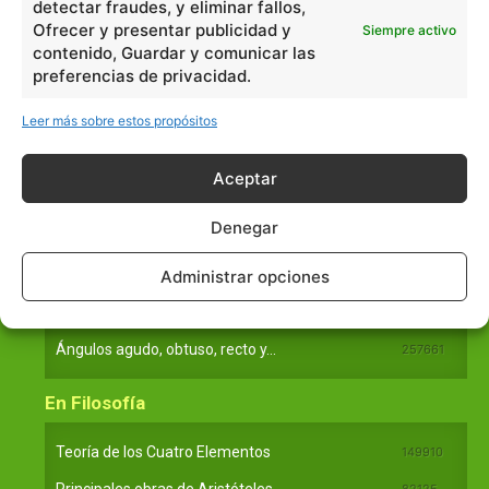
detectar fraudes, y eliminar fallos,
Ofrecer y presentar publicidad y
Filosofía
226
Siempre activo
contenido, Guardar y comunicar las
Historia
1597
preferencias de privacidad.
Lengua
211
Leer más sobre estos propósitos
Tecnología
270
Varios
1185
Aceptar
En Básico
Denegar
Administrar opciones
Las formas del relieve y sus características
402252
Números romanos
260236
Ángulos agudo, obtuso, recto y...
257661
En Filosofía
Teoría de los Cuatro Elementos
149910
82125