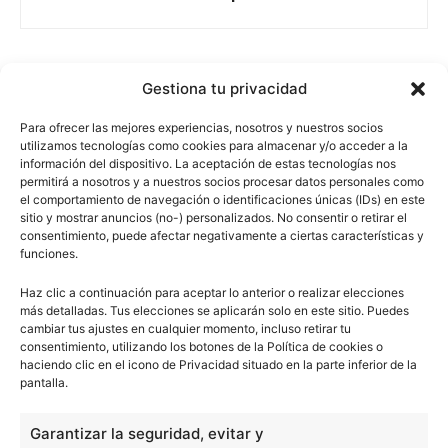
Gestiona tu privacidad
escuelapedia
Para ofrecer las mejores experiencias, nosotros y nuestros socios
utilizamos tecnologías como cookies para almacenar y/o acceder a la
información del dispositivo. La aceptación de estas tecnologías nos
Nuestros articulos son redactados y publicados bajo
permitirá a nosotros y a nuestros socios procesar datos personales como
licencia de uso libre. El usuario puede reproducir y hacer
el comportamiento de navegación o identificaciones únicas (IDs) en este
obras derivadas de todos los contenidos disponibles en
sitio y mostrar anuncios (no-) personalizados. No consentir o retirar el
consentimiento, puede afectar negativamente a ciertas características y
nuestro sitio. Este sitio usa cookies de terceros. Lea más
funciones.
información
aquí
.
Haz clic a continuación para aceptar lo anterior o realizar elecciones
más detalladas. Tus elecciones se aplicarán solo en este sitio. Puedes
cambiar tus ajustes en cualquier momento, incluso retirar tu
consentimiento, utilizando los botones de la Política de cookies o
haciendo clic en el icono de Privacidad situado en la parte inferior de la
pantalla.
Básico
1966
Garantizar la seguridad, evitar y
Ciencias
2072