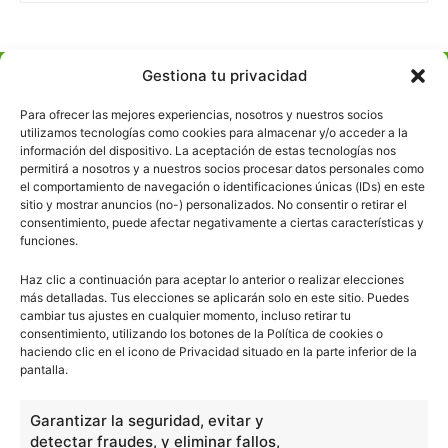
Gestiona tu privacidad
escuelapedia
Para ofrecer las mejores experiencias, nosotros y nuestros socios
utilizamos tecnologías como cookies para almacenar y/o acceder a la
Nuestros articulos son redactados y publicados bajo
información del dispositivo. La aceptación de estas tecnologías nos
licencia de uso libre. El usuario puede reproducir y hacer
permitirá a nosotros y a nuestros socios procesar datos personales como
el comportamiento de navegación o identificaciones únicas (IDs) en este
obras derivadas de todos los contenidos disponibles en
sitio y mostrar anuncios (no-) personalizados. No consentir o retirar el
nuestro sitio. Este sitio usa cookies de terceros. Lea más
consentimiento, puede afectar negativamente a ciertas características y
información
aquí
.
funciones.
Haz clic a continuación para aceptar lo anterior o realizar elecciones
más detalladas. Tus elecciones se aplicarán solo en este sitio. Puedes
cambiar tus ajustes en cualquier momento, incluso retirar tu
consentimiento, utilizando los botones de la Política de cookies o
haciendo clic en el icono de Privacidad situado en la parte inferior de la
pantalla.
Básico
1966
Garantizar la seguridad, evitar y
Ciencias
2072
detectar fraudes, y eliminar fallos,