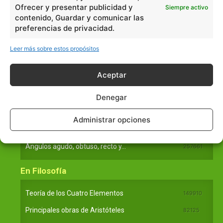
Filosofía
226
Ofrecer y presentar publicidad y
Siempre activo
Historia
1597
contenido, Guardar y comunicar las
preferencias de privacidad.
Lengua
211
Tecnología
270
Leer más sobre estos propósitos
Varios
1185
Aceptar
En Básico
Denegar
Las formas del relieve y sus características
402252
Administrar opciones
Números romanos
260229
Ángulos agudo, obtuso, recto y...
257661
En Filosofía
Teoría de los Cuatro Elementos
149910
Principales obras de Aristóteles
82125