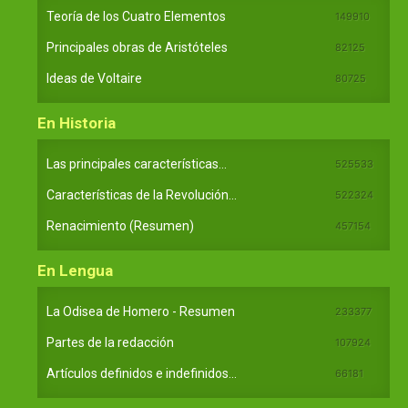
Teoría de los Cuatro Elementos
149910
Principales obras de Aristóteles
82125
Ideas de Voltaire
80725
En Historia
Las principales características...
525533
Características de la Revolución...
522324
Renacimiento (Resumen)
457154
En Lengua
La Odisea de Homero - Resumen
233377
Partes de la redacción
107924
Artículos definidos e indefinidos...
66181