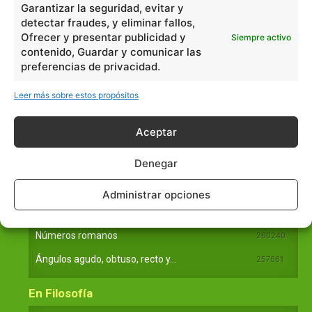
Garantizar la seguridad, evitar y
Básico
1966
detectar fraudes, y eliminar fallos,
Ciencias
2072
Ofrecer y presentar publicidad y
Siempre activo
contenido, Guardar y comunicar las
Filosofía
226
preferencias de privacidad.
Historia
1597
Leer más sobre estos propósitos
Lengua
211
Tecnología
270
Aceptar
Varios
1185
Denegar
En Básico
Administrar opciones
Las formas del relieve y sus características
402252
Números romanos
260240
Ángulos agudo, obtuso, recto y...
257661
En Filosofía