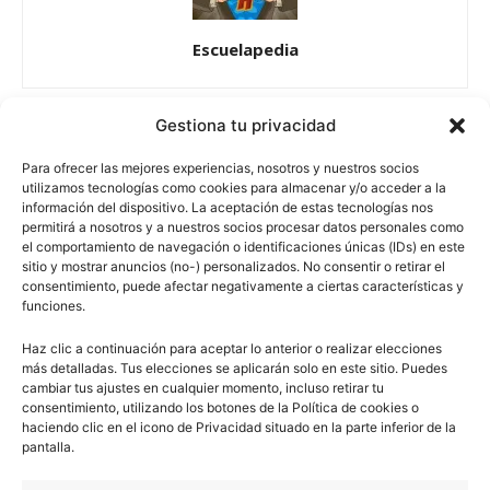
Escuelapedia
Gestiona tu privacidad
escuelapedia
Para ofrecer las mejores experiencias, nosotros y nuestros socios
utilizamos tecnologías como cookies para almacenar y/o acceder a la
información del dispositivo. La aceptación de estas tecnologías nos
permitirá a nosotros y a nuestros socios procesar datos personales como
Nuestros articulos son redactados y publicados bajo
el comportamiento de navegación o identificaciones únicas (IDs) en este
sitio y mostrar anuncios (no-) personalizados. No consentir o retirar el
licencia de uso libre. El usuario puede reproducir y hacer
consentimiento, puede afectar negativamente a ciertas características y
obras derivadas de todos los contenidos disponibles en
funciones.
nuestro sitio. Este sitio usa cookies de terceros. Lea más
información
aquí
.
Haz clic a continuación para aceptar lo anterior o realizar elecciones
más detalladas. Tus elecciones se aplicarán solo en este sitio. Puedes
cambiar tus ajustes en cualquier momento, incluso retirar tu
consentimiento, utilizando los botones de la Política de cookies o
haciendo clic en el icono de Privacidad situado en la parte inferior de la
pantalla.