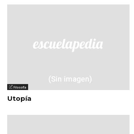
Filosofía
Utopía