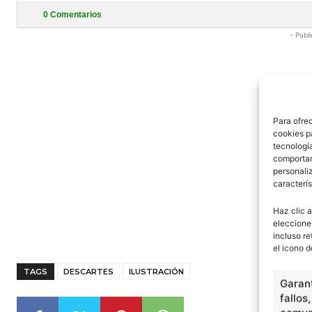
0
Comentarios
- Publi
Para ofre
cookies p
tecnologí
comportam
personaliz
caracterís
Haz clic a
eleccione
incluso re
el icono d
TAGS
DESCARTES
ILUSTRACIÓN
Garant
fallos