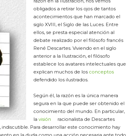
razón en la Ilustración, nos vemos
obligados a retirar los ojos de tantos
acontecimientos que han marcado el
siglo XVIII, el Siglo de las Luces. Entre
ellos, se presta especial atención al
debate realizado por el filósofo francés
René Descartes. Viviendo en el siglo
anterior a la Ilustración, el filósofo
establece los avatares intelectuales que
explican muchos de los
conceptos
defendido los ilustrados.
Según él, la razón es la única manera
segura en la que puede ser obtenido el
conocimiento del mundo. En particular,
la
visión
racionalista de Descartes
 indiscutible. Para desarrollar este conocimiento hay
mento en la duda como una acción necesaria ante todo