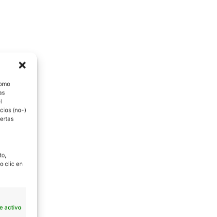
como
as
l
cios (no-)
ertas
to,
o clic en
e activo