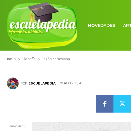
escuelapedia
NOVEDADES
AR
Información didáctica
FILOSOFÍA
Razón cartesi
Inicio
Filosofía
Razón cartesiana
30 AGOSTO, 2011
POR
ESCUELAPEDIA
- Publicidad -