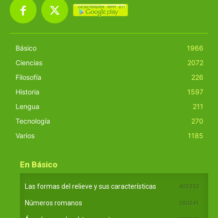
Básico
1966
Ciencias
2072
Filosofía
226
Historia
1597
Lengua
211
Tecnología
270
Varios
1185
En Básico
Las formas del relieve y sus características
402252
Números romanos
260241