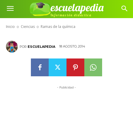
escuelapedia
Información didáctica
Ramas de la química
Inicio
Ciencias
Ramas de la química
18 AGOSTO, 2014
POR
ESCUELAPEDIA
- Publicidad -