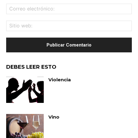
Co
ele
Sit
we
DEBES LEER ESTO
Violencia
Vino