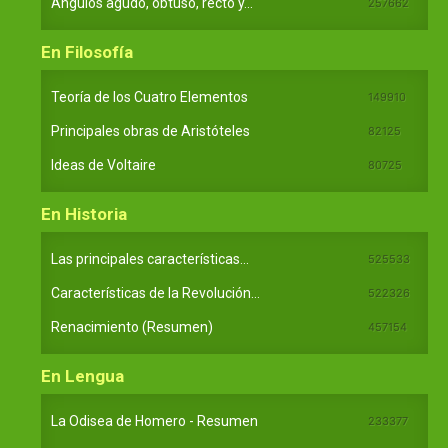
Ángulos agudo, obtuso, recto y...
257662
En Filosofía
Teoría de los Cuatro Elementos
149910
Principales obras de Aristóteles
82125
Ideas de Voltaire
80725
En Historia
Las principales características...
525533
Características de la Revolución...
522326
Renacimiento (Resumen)
457154
En Lengua
La Odisea de Homero - Resumen
233377