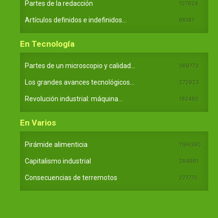
Partes de la redacción
107924
Artículos definidos e indefinidos...
66181
En Tecnología
Partes de un microscopio y calidad...
369773
Los grandes avances tecnológicos...
272923
Revolución industrial: máquina...
162460
En Varios
Pirámide alimenticia
1166390
Capitalismo industrial
284981
Consecuencias de terremotos
277770