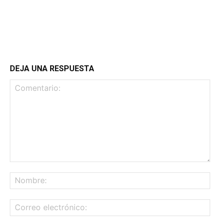
DEJA UNA RESPUESTA
Comentario:
No
Co
ele