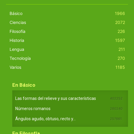
Básico
1966
Ciencias
2072
Filosofía
226
Historia
1597
Lengua
211
Tecnología
270
Varios
1185
En Básico
Las formas del relieve y sus características
402252
Números romanos
260240
Ángulos agudo, obtuso, recto y...
257661
En Filosofía