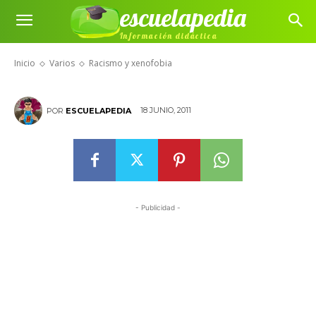
escuelapedia
Información didáctica
Racismo y xenofobia
Inicio
Varios
Racismo y xenofobia
18 JUNIO, 2011
POR
ESCUELAPEDIA
- Publicidad -