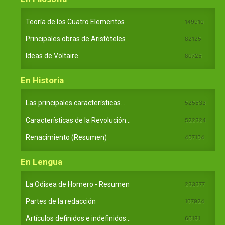
Teoría de los Cuatro Elementos
149910
Principales obras de Aristóteles
82125
Ideas de Voltaire
80725
En Historia
Las principales características...
525533
Características de la Revolución...
522324
Renacimiento (Resumen)
457154
En Lengua
La Odisea de Homero - Resumen
233377
Partes de la redacción
107924
Artículos definidos e indefinidos...
66181