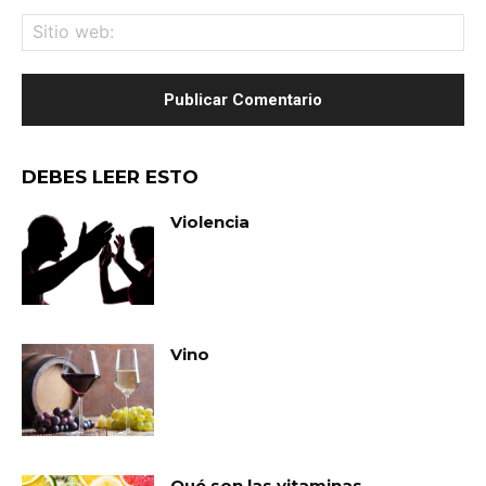
Sit
we
DEBES LEER ESTO
Violencia
Vino
Qué son las vitaminas