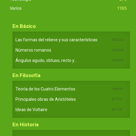
Varios
1185
En Básico
Las formas del relieve y sus características
402253
Números romanos
260241
Ángulos agudo, obtuso, recto y...
257662
En Filosofía
Teoría de los Cuatro Elementos
149910
Principales obras de Aristóteles
82125
Ideas de Voltaire
80725
En Historia