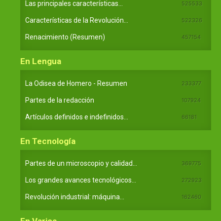
Las principales características...
525533
Características de la Revolución...
522326
Renacimiento (Resumen)
457154
En Lengua
La Odisea de Homero - Resumen
233377
Partes de la redacción
107924
Artículos definidos e indefinidos...
66181
En Tecnología
Partes de un microscopio y calidad...
369775
Los grandes avances tecnológicos...
272923
Revolución industrial: máquina...
162460