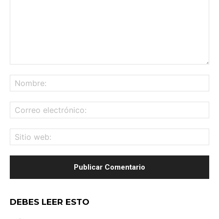
Comentario:
No
Co
ele
Sit
we
DEBES LEER ESTO