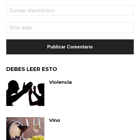
Co
ele
Sit
we
DEBES LEER ESTO
Violencia
Vino