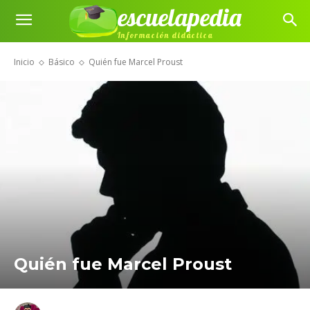
escuelapedia
Información didáctica
Inicio
Básico
Quién fue Marcel Proust
Quién fue Marcel Proust