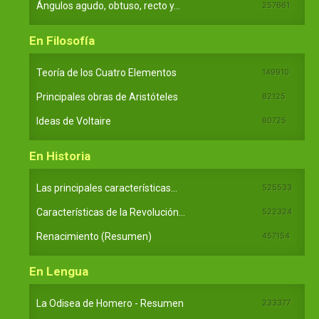
Ángulos agudo, obtuso, recto y...
257661
En Filosofía
Teoría de los Cuatro Elementos
149910
Principales obras de Aristóteles
82125
Ideas de Voltaire
80725
En Historia
Las principales características...
525533
Características de la Revolución...
522324
Renacimiento (Resumen)
457154
En Lengua
La Odisea de Homero - Resumen
233377