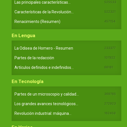
Las principales características...
525533
Características de la Revolución...
522321
Renacimiento (Resumen)
457154
En Lengua
La Odisea de Homero - Resumen
233377
Partes de la redacción
107922
Artículos definidos e indefinidos...
66181
En Tecnología
Partes de un microscopio y calidad...
369765
Los grandes avances tecnológicos...
272923
Revolución industrial: máquina...
162459