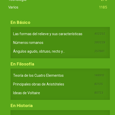
Varios
1185
En Básico
Las formas del relieve y sus características
402252
Números romanos
260229
Ángulos agudo, obtuso, recto y...
257661
En Filosofía
Teoría de los Cuatro Elementos
149910
Principales obras de Aristóteles
82125
Ideas de Voltaire
80723
En Historia