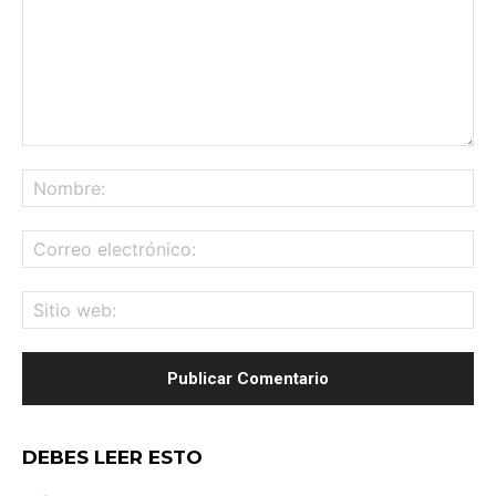
Comentario:
No
Co
ele
Sit
we
DEBES LEER ESTO