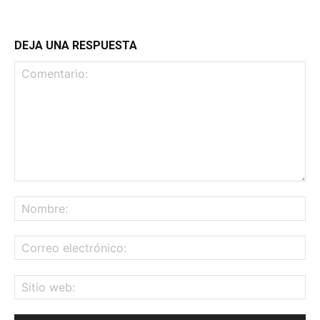
DEJA UNA RESPUESTA
Comentario:
No
Co
ele
Sit
we