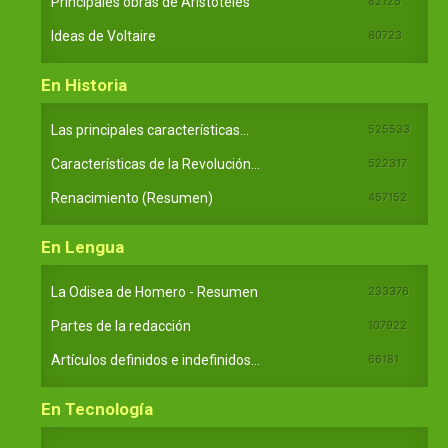
Principales obras de Aristóteles
82125
Ideas de Voltaire
80723
En Historia
Las principales características...
525533
Características de la Revolución...
522317
Renacimiento (Resumen)
457152
En Lengua
La Odisea de Homero - Resumen
233376
Partes de la redacción
107922
Artículos definidos e indefinidos...
66181
En Tecnología