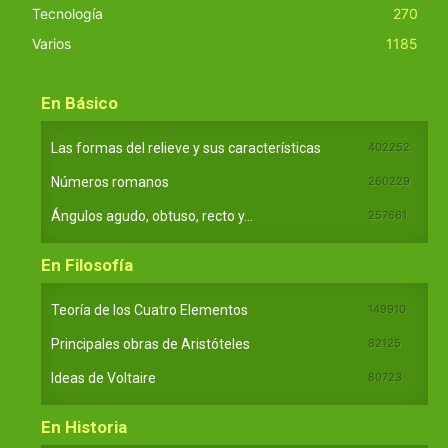
Tecnología
270
Varios
1185
En Básico
Las formas del relieve y sus características
402252
Números romanos
260229
Ángulos agudo, obtuso, recto y...
257661
En Filosofía
Teoría de los Cuatro Elementos
149910
Principales obras de Aristóteles
82125
Ideas de Voltaire
80723
En Historia