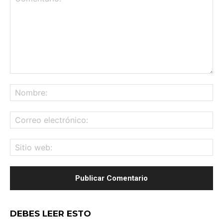
Comentario:
No
Co
ele
Sit
we
DEBES LEER ESTO