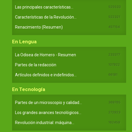
Las principales características...
525533
Características de la Revolución...
522321
Renacimiento (Resumen)
457154
En Lengua
La Odisea de Homero - Resumen
233377
Partes de la redacción
107922
Artículos definidos e indefinidos...
66181
En Tecnología
Partes de un microscopio y calidad...
369765
Los grandes avances tecnológicos...
272923
Revolución industrial: máquina...
162459