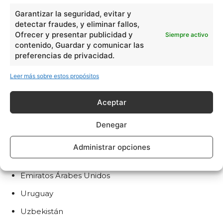
Garantizar la seguridad, evitar y
Togo
detectar fraudes, y eliminar fallos,
Tonga
Ofrecer y presentar publicidad y
Siempre activo
contenido, Guardar y comunicar las
Trinidad y Tobago
preferencias de privacidad.
Túnez
Leer más sobre estos propósitos
Turquía
Aceptar
Turkmenistán
Tuvalu
Denegar
Uganda
Administrar opciones
Ucrania
Emiratos Árabes Unidos
Uruguay
Uzbekistán