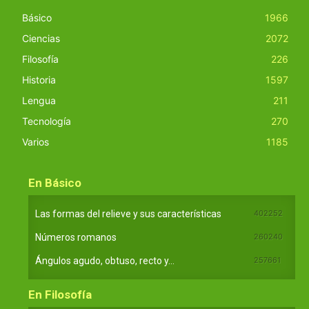
Básico
1966
Ciencias
2072
Filosofía
226
Historia
1597
Lengua
211
Tecnología
270
Varios
1185
En Básico
Las formas del relieve y sus características
402252
Números romanos
260240
Ángulos agudo, obtuso, recto y...
257661
En Filosofía