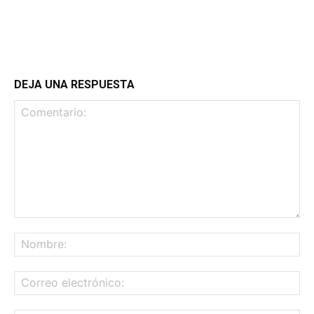
DEJA UNA RESPUESTA
Comentario:
No
Co
ele