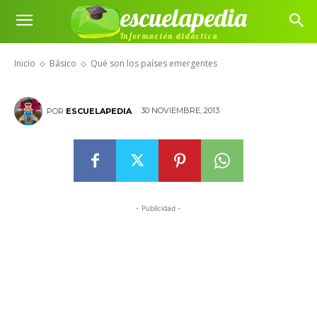
escuelapedia
Información didáctica
Qué son los países emergentes
Inicio
Básico
Qué son los países emergentes
30 NOVIEMBRE, 2013
POR
ESCUELAPEDIA
- Publicidad -