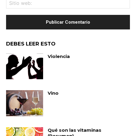
Sit
we
DEBES LEER ESTO
Violencia
Vino
Qué son las vitaminas
(Resumen)