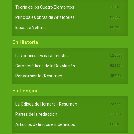
Teoría de los Cuatro Elementos
149910
Principales obras de Aristóteles
82125
Ideas de Voltaire
80725
En Historia
Las principales características...
525533
Características de la Revolución...
522324
Renacimiento (Resumen)
457154
En Lengua
La Odisea de Homero - Resumen
233377
Partes de la redacción
107924
Artículos definidos e indefinidos...
66181