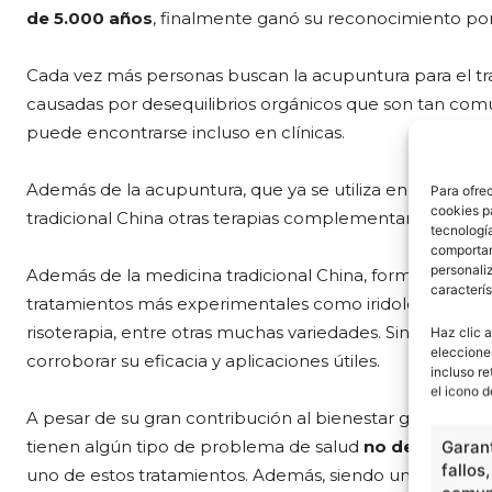
de 5.000 años
, finalmente ganó su reconocimiento po
Cada vez más personas buscan la acupuntura para el 
causadas por desequilibrios orgánicos que son tan com
puede encontrarse incluso en clínicas.
Además de la acupuntura, que ya se utiliza en muchas cl
Para ofre
cookies p
tradicional China otras terapias complementarias como l
tecnologí
comportam
personaliz
Además de la medicina tradicional China, forman parte de
caracterís
tratamientos más experimentales como iridología, holote
risoterapia, entre otras muchas variedades. Sin embargo
Haz clic a
eleccione
corroborar su eficacia y aplicaciones útiles.
incluso re
el icono d
A pesar de su gran contribución al bienestar general de
tienen algún tipo de problema de salud
no dejen de i
Garant
fallos
uno de estos tratamientos. Además, siendo un tratamie