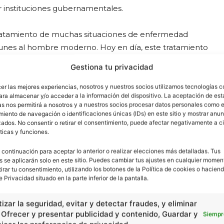
r instituciones gubernamentales.
tratamiento de muchas situaciones de enfermedad
unes al hombre moderno. Hoy en día, este tratamiento
Gestiona tu privacidad
ínicas y consultorios médicos, son parte de la medicina
cer las mejores experiencias, nosotros y nuestros socios utilizamos tecnologías 
ara almacenar y/o acceder a la información del dispositivo. La aceptación de est
a medicina herbal y la terapia de masaje.
as nos permitirá a nosotros y a nuestros socios procesar datos personales como e
iento de navegación o identificaciones únicas (IDs) en este sitio y mostrar anun
ados. No consentir o retirar el consentimiento, puede afectar negativamente a ci
 la terapia holística también otros tipos de
ticas y funciones.
rapia, aromaterapia, arte-terapia, musicoterapia,
, en su mayoría,
requieren de mayores estudios
para
 continuación para aceptar lo anterior o realizar elecciones más detalladas. Tus
s se aplicarán solo en este sitio. Puedes cambiar tus ajustes en cualquier momen
tirar tu consentimiento, utilizando los botones de la Política de cookies o haciend
e Privacidad situado en la parte inferior de la pantalla.
l individuo, es muy importante que las personas que ya
nformar a su médico
, en caso de que decidan buscar
izar la seguridad, evitar y detectar fraudes, y eliminar
, Ofrecer y presentar publicidad y contenido, Guardar y
Siempr
nto complementario, tales técnicas y procedimientos