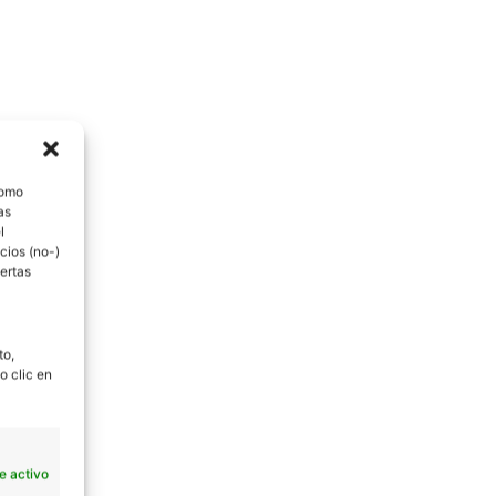
como
as
l
cios (no-)
ertas
to,
o clic en
e activo