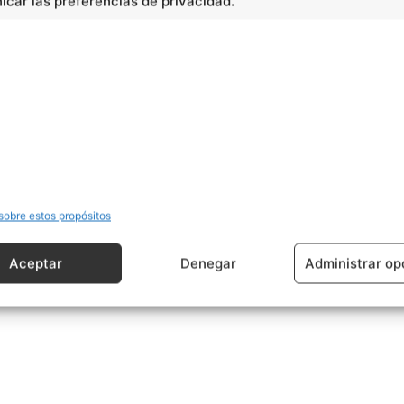
car las preferencias de privacidad.
icional.
 que decida buscar como una forma de complementar
cidad -
sobre estos propósitos
Aceptar
Denegar
Administrar op