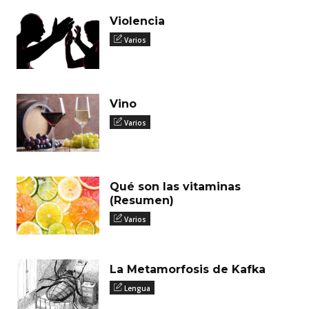
Violencia
Varios
Vino
Varios
Qué son las vitaminas
(Resumen)
Varios
La Metamorfosis de Kafka
Lengua