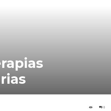
erapias
rias
0