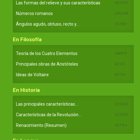
Las formas del relieve y sus características
402252
Números romanos
260239
Ángulos agudo, obtuso, recto y...
257661
En Filosofía
Teoría de los Cuatro Elementos
149910
Principales obras de Aristóteles
82125
Ideas de Voltaire
80724
En Historia
Las principales características...
525533
Características de la Revolución...
522324
Renacimiento (Resumen)
457154