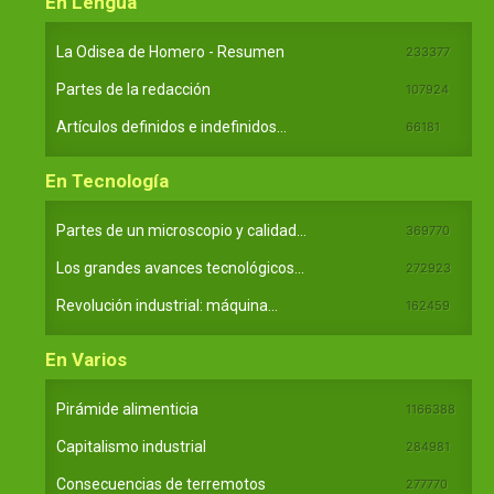
En Lengua
La Odisea de Homero - Resumen
233377
Partes de la redacción
107924
Artículos definidos e indefinidos...
66181
En Tecnología
Partes de un microscopio y calidad...
369770
Los grandes avances tecnológicos...
272923
Revolución industrial: máquina...
162459
En Varios
Pirámide alimenticia
1166388
Capitalismo industrial
284981
Consecuencias de terremotos
277770