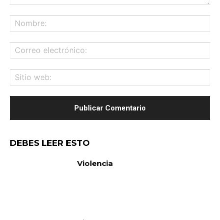
Comentario:
No
Co
ele
Sit
we
DEBES LEER ESTO
Violencia