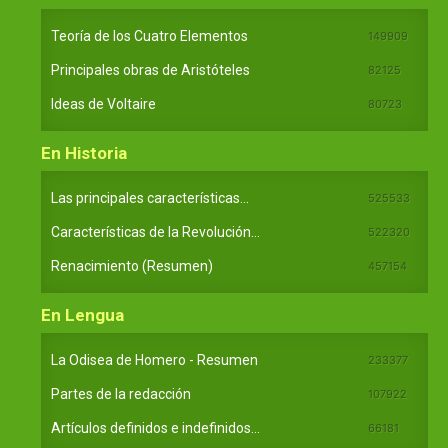
Teoría de los Cuatro Elementos
149909
Principales obras de Aristóteles
82125
Ideas de Voltaire
80723
En Historia
Las principales características...
525533
Características de la Revolución...
522320
Renacimiento (Resumen)
457154
En Lengua
La Odisea de Homero - Resumen
233377
Partes de la redacción
107922
Artículos definidos e indefinidos...
66181