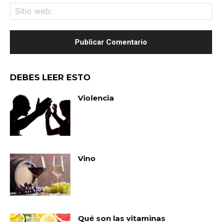
Sit
we
DEBES LEER ESTO
Violencia
Vino
Qué son las vitaminas