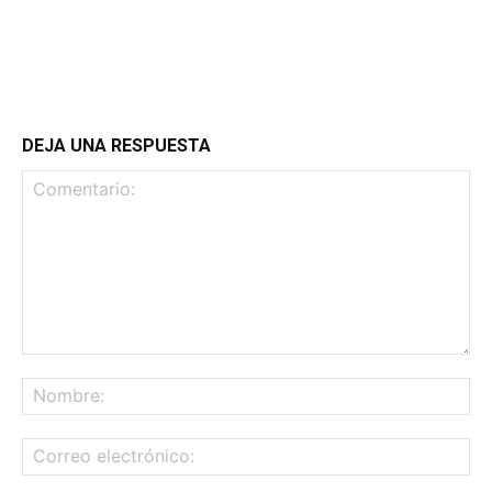
DEJA UNA RESPUESTA
Comentario:
No
Co
ele