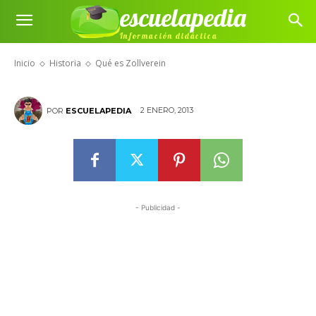
escuelapedia
Información didáctica
Qué es Zollverein
Inicio
Historia
Qué es Zollverein
2 ENERO, 2013
POR
ESCUELAPEDIA
- Publicidad -