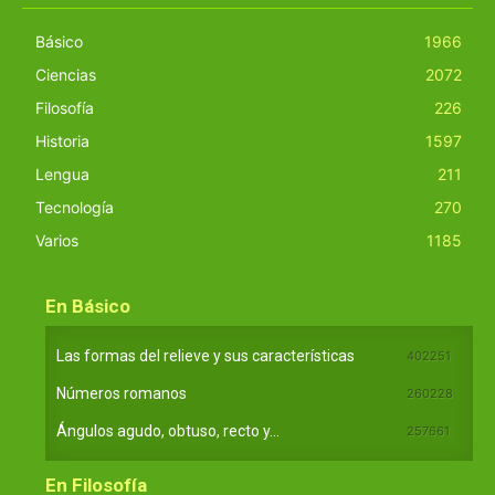
Básico
1966
Ciencias
2072
Filosofía
226
Historia
1597
Lengua
211
Tecnología
270
Varios
1185
En Básico
Las formas del relieve y sus características
402251
Números romanos
260228
Ángulos agudo, obtuso, recto y...
257661
En Filosofía